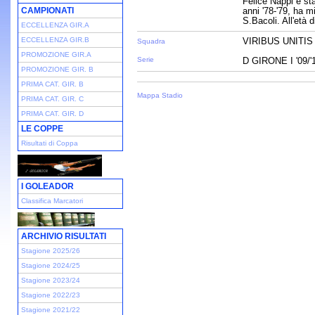
Felice Nappi è sta
CAMPIONATI
anni '78-'79, ha mi
S.Bacoli. All'età d
ECCELLENZA GIR.A
ECCELLENZA GIR.B
VIRIBUS UNITIS
Squadra
PROMOZIONE GIR.A
Serie
D GIRONE I '09/'
PROMOZIONE GIR. B
PRIMA CAT. GIR. B
Mappa Stadio
PRIMA CAT. GIR. C
PRIMA CAT. GIR. D
LE COPPE
Risultati di Coppa
I GOLEADOR
Classifica Marcatori
ARCHIVIO RISULTATI
Stagione 2025/26
Stagione 2024/25
Stagione 2023/24
Stagione 2022/23
Stagione 2021/22