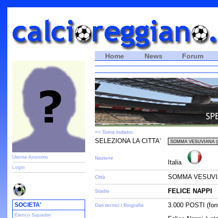
Home
News
Forum
<< Torna indietro
SELEZIONA LA CITTA'
Utente Anonimo
Nazione
Italia
Login
SOMMA VESUVIA
Città
FELICE NAPPI
Stadio
SOCIETA'
3.000 POSTI (fon
Dati tecnici / Biografia
Elenco Squadre