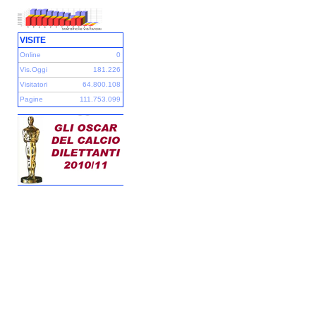
VISITE
Online
0
Vis.Oggi
181.226
Visitatori
64.800.108
Pagine
111.753.099