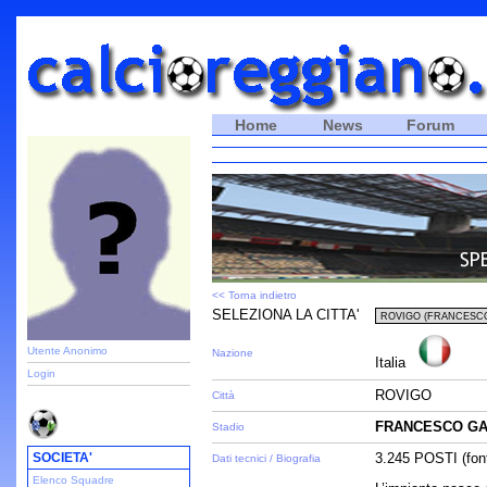
Home
News
Forum
<< Torna indietro
SELEZIONA LA CITTA'
Utente Anonimo
Nazione
Italia
Login
ROVIGO
Città
FRANCESCO GA
Stadio
SOCIETA'
3.245 POSTI (font
Dati tecnici / Biografia
Elenco Squadre