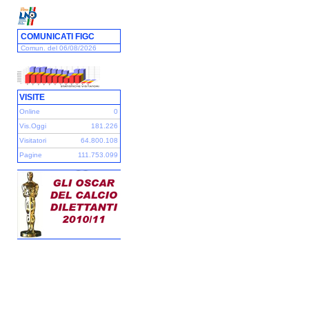
COMUNICATI FIGC
Comun. del 06/08/2026
VISITE
Online
0
Vis.Oggi
181.226
Visitatori
64.800.108
Pagine
111.753.099