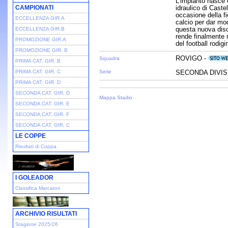
L’impianto nasce 
CAMPIONATI
idraulico di Caste
occasione della fi
ECCELLENZA GIR.A
calcio per dar mo
questa nuova disci
ECCELLENZA GIR.B
rende finalmente m
PROMOZIONE GIR.A
del football rodigi
PROMOZIONE GIR. B
ROVIGO -
Squadra
PRIMA CAT. GIR. B
PRIMA CAT. GIR. C
Serie
SECONDA DIVISI
PRIMA CAT. GIR. D
SECONDA CAT. GIR. D
Mappa Stadio
SECONDA CAT. GIR. E
SECONDA CAT. GIR. F
SECONDA CAT. GIR. C
LE COPPE
Risultati di Coppa
I GOLEADOR
Classifica Marcatori
ARCHIVIO RISULTATI
Stagione 2025/26