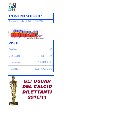
COMUNICATI FIGC
Comun. del 06/08/2026
VISITE
Online
0
Vis.Oggi
181.226
Visitatori
64.800.108
Pagine
111.753.099