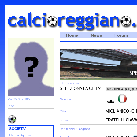
Home
News
Forum
<< Torna indietro
SELEZIONA LA CITTA'
Utente Anonimo
Nazione
Italia
Login
MIGLIANICO (CH
Città
FRATELLI CIAV
Stadio
SOCIETA'
Dati tecnici / Biografia
Elenco Squadre