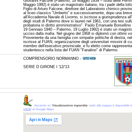
Giovanni Falcone (Palermo, 18 Maggio 1939 – Isola delle Femm
Maggio 1992) è stato un magistrato italiano, tra i padri della lott
Figlio di Arturo Falcone, direttore del Laboratorio chimico provinc
al liceo classico "Umberto" e successivamente, dopo una brev
all'Accademia Navale di Livorno, si iscrisse a giurisprudenza all
degli studi di Palermo dove si laureò nel 1961, con una tesi sull
probatoria in diritto amministrativo". Paolo Emanuele Borsellino
19 Gennaio 1940 – Palermo, 19 Luglio 1992) è stato un magistra
ucciso dalla mafia. Nel giugno del 1958 si diplomò con ottimi vot
Proveniente da una famiglia con simpatie politiche di destra, ne
iscrisse al FUAN, organizzazione degli universitari missini di cu
membro dell'esecutivo provinciale, e fu eletto come rappresent
studentesco nella lista del FUAN "Fanalino" di Palermo.
COMPRENSORIO NORMANNO -
SERIE D GIRONE I '12/'13
cliccando su '
Visualizzazione ingrandita
' sotto alla mappa è disponibile lo
VIEW
' di Google Maps