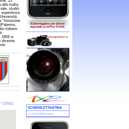
ine, 23
a alla mafia.
iale, studiò
e esperienza
'Università
a "Istruzione
 (Palermo,
to italiano
i.
l 1959 si
i divenne
ante
 '
STREET
SCHEDILETTANTINA
La Schedilettantina