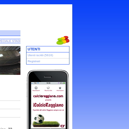
ECIALE STADI
UTENTI
Utenti iscritti (5616)
Registrati