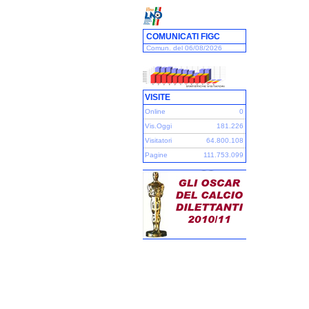
COMUNICATI FIGC
Comun. del 06/08/2026
VISITE
Online
0
Vis.Oggi
181.226
Visitatori
64.800.108
Pagine
111.753.099