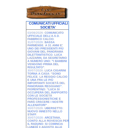
COMUNICATI UFFICIALI
SOCIETA'
03/08/2026:
COMUNICATO
UFFICIALE DELL’A.S.D.
FABBRICO CALCIO
.
31/07/2026:
BASSA
PARMENSE. A 31 ANNI E'
UNO DEI PRESIDENTI PIÙ
GIOVANI DEL PANORAMA
DILETTANTISTICO. LUCA
LAZZARIN, DA SEGRETARIO
A NUMERO UNO: "I BAMBINI
VENGONO PRIMA DEL
RISULTATO"
.
30/07/2026:
LUCA CIGARINI
TORNA A CASA: “SONO
FELICE. LA REGGIO CALCIO
E UNA FRA LE PIÙ
IMPORTANTI SOCIETÀ DEL
PANORAMA REGGIANO”.
FIORENTINO: “LUCA SI
OCCUPERÀ DEL RAPPORTO
CON LE SOCIETÀ
PROFESSIONISTICHE E
FARÀ CRSCERE I NOSTRI
ALLENATORI"
.
30/07/2026:
UBERSETTO:
NUOVO INNESTO NELLO
STAFF
.
30/07/2026:
ARCETANA,
CONTO ALLA ROVESCIA PER
IL RADUNO: SI COMINCIA
LUNEDÌ 3 AGOSTO ALLE