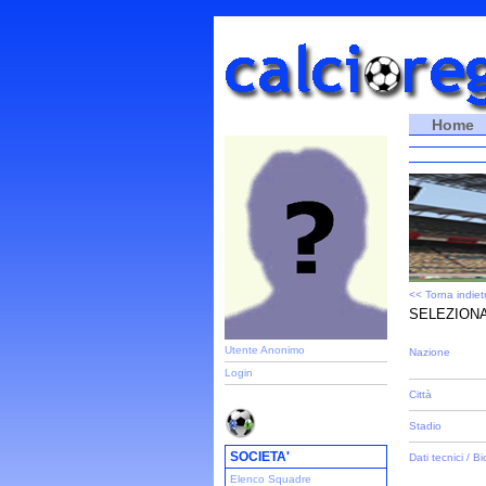
Home
<< Torna indiet
SELEZIONA
Utente Anonimo
Nazione
Login
Città
Stadio
SOCIETA'
Dati tecnici / Bi
Elenco Squadre