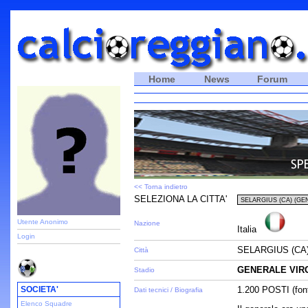
Home
News
Forum
<< Torna indietro
SELEZIONA LA CITTA'
Utente Anonimo
Nazione
Italia
Login
SELARGIUS (CA
Città
GENERALE VIR
Stadio
SOCIETA'
1.200 POSTI (font
Dati tecnici / Biografia
Elenco Squadre