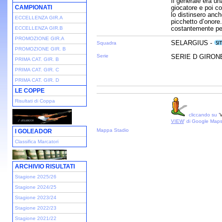
Il generale era un
CAMPIONATI
giocatore e poi co
lo distinsero anch
ECCELLENZA GIR.A
picchetto d’onore
costantemente per 
ECCELLENZA GIR.B
PROMOZIONE GIR.A
SELARGIUS -
Squadra
PROMOZIONE GIR. B
Serie
SERIE D GIRONE 
PRIMA CAT. GIR. B
PRIMA CAT. GIR. C
PRIMA CAT. GIR. D
LE COPPE
Risultati di Coppa
cliccando su '
V
VIEW
' di Google Map
Mappa Stadio
I GOLEADOR
Classifica Marcatori
ARCHIVIO RISULTATI
Stagione 2025/26
Stagione 2024/25
Stagione 2023/24
Stagione 2022/23
Stagione 2021/22