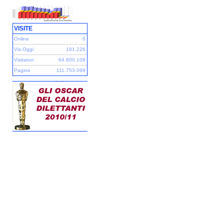
VISITE
Online
0
Vis.Oggi
181.226
Visitatori
64.800.108
Pagine
111.753.099