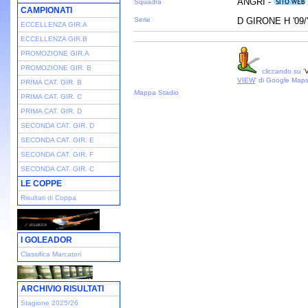
ANGRI -
Squadra
CAMPIONATI
Serie
D GIRONE H '09/
ECCELLENZA GIR.A
ECCELLENZA GIR.B
PROMOZIONE GIR.A
PROMOZIONE GIR. B
cliccando su '
V
VIEW
' di Google Map
PRIMA CAT. GIR. B
Mappa Stadio
PRIMA CAT. GIR. C
PRIMA CAT. GIR. D
SECONDA CAT. GIR. D
SECONDA CAT. GIR. E
SECONDA CAT. GIR. F
SECONDA CAT. GIR. C
LE COPPE
Risultati di Coppa
I GOLEADOR
Classifica Marcatori
ARCHIVIO RISULTATI
Stagione 2025/26