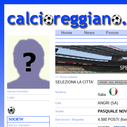
Home
News
Forum
<< Torna indietro
SELEZIONA LA CITTA'
Utente Anonimo
Nazione
Italia
Login
ANGRI (SA)
Città
PASQUALE NOV
Stadio
SOCIETA'
4.000 POSTI (font
Dati tecnici / Biografia
Elenco Squadre