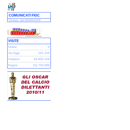
COMUNICATI FIGC
Comun. del 06/08/2026
VISITE
Online
0
Vis.Oggi
181.226
Visitatori
64.800.108
Pagine
111.753.099