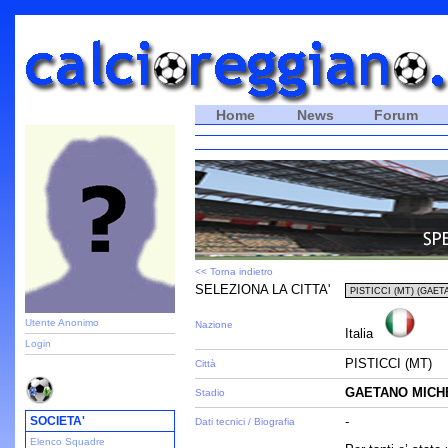
Home
News
Forum
<< Torna indietro
SELEZIONA LA CITTA'
Utente Anonimo
Nazione
Italia
Login
PISTICCI (MT)
Città
GAETANO MICH
Stadio
SOCIETA'
-
Dati tecnici / Biografia
Elenco Squadre