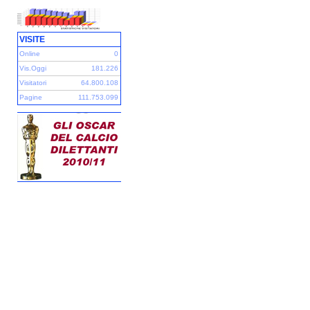
VISITE
Online
0
Vis.Oggi
181.226
Visitatori
64.800.108
Pagine
111.753.099