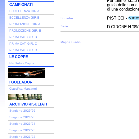
Per tanti e’ stato
CAMPIONATI
guida della sua ci
di una conduzione
ECCELLENZA GIR.A
ECCELLENZA GIR.B
PISTICCI -
Squadra
PROMOZIONE GIR.A
Serie
D GIRONE H '09/
PROMOZIONE GIR. B
PRIMA CAT. GIR. B
Mappa Stadio
PRIMA CAT. GIR. C
PRIMA CAT. GIR. D
LE COPPE
Risultati di Coppa
I GOLEADOR
Classifica Marcatori
ARCHIVIO RISULTATI
Stagione 2025/26
Stagione 2024/25
Stagione 2023/24
Stagione 2022/23
Stagione 2021/22