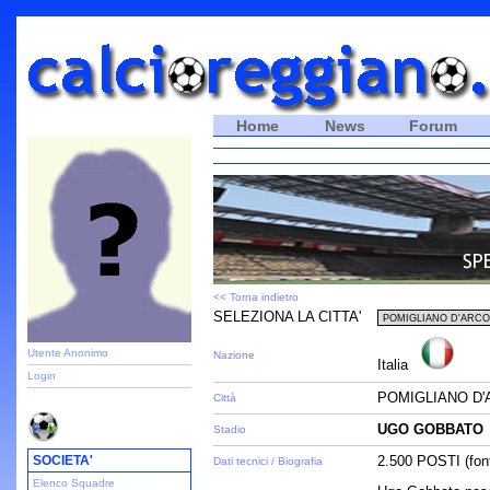
Home
News
Forum
<< Torna indietro
SELEZIONA LA CITTA'
Utente Anonimo
Nazione
Italia
Login
POMIGLIANO D'
Città
UGO GOBBATO
Stadio
SOCIETA'
2.500 POSTI (fon
Dati tecnici / Biografia
Elenco Squadre