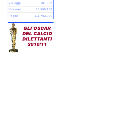
Vis.Oggi
181.226
Visitatori
64.800.108
Pagine
111.753.099