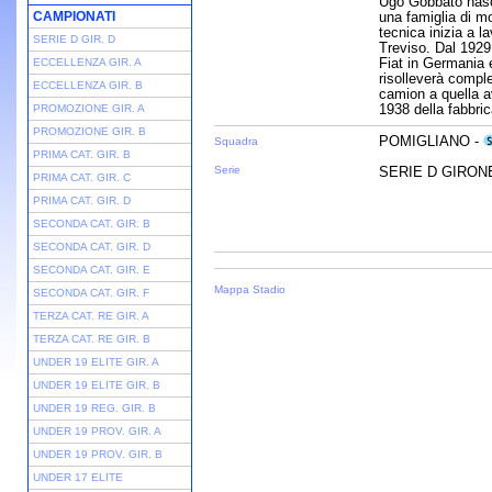
Ugo Gobbato nasce
CAMPIONATI
una famiglia di mo
tecnica inizia a l
SERIE D GIR. D
Treviso. Dal 1929
Fiat in Germania e
ECCELLENZA GIR. A
risolleverà compl
ECCELLENZA GIR. B
camion a quella a
1938 della fabbric
PROMOZIONE GIR. A
PROMOZIONE GIR. B
POMIGLIANO -
Squadra
PRIMA CAT. GIR. B
Serie
SERIE D GIRONE 
PRIMA CAT. GIR. C
PRIMA CAT. GIR. D
SECONDA CAT. GIR. B
SECONDA CAT. GIR. D
SECONDA CAT. GIR. E
Mappa Stadio
SECONDA CAT. GIR. F
TERZA CAT. RE GIR. A
TERZA CAT. RE GIR. B
UNDER 19 ELITE GIR. A
UNDER 19 ELITE GIR. B
UNDER 19 REG. GIR. B
UNDER 19 PROV. GIR. A
UNDER 19 PROV. GIR. B
UNDER 17 ELITE