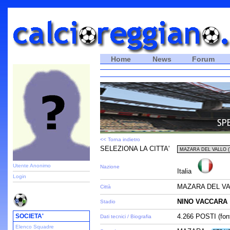
Home
News
Forum
<< Torna indietro
SELEZIONA LA CITTA'
Utente Anonimo
Nazione
Italia
Login
MAZARA DEL VA
Città
NINO VACCARA
Stadio
SOCIETA'
4.266 POSTI (font
Dati tecnici / Biografia
Elenco Squadre