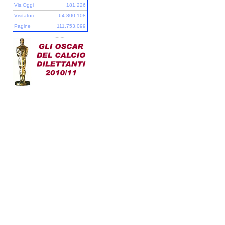
Vis.Oggi
181.226
Visitatori
64.800.108
Pagine
111.753.099