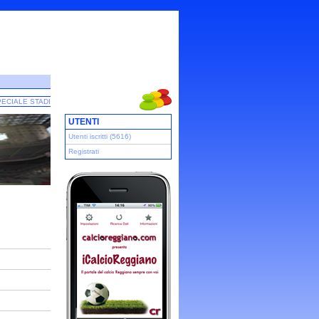
ECIALE STADI
UTENTI
Utenti iscritti (5616)
Registrati