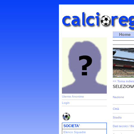
Home
<< Torna indiet
SELEZIONA
Utente Anonimo
Nazione
Login
Città
Stadio
SOCIETA'
Dati tecnici / Bi
Elenco Squadre