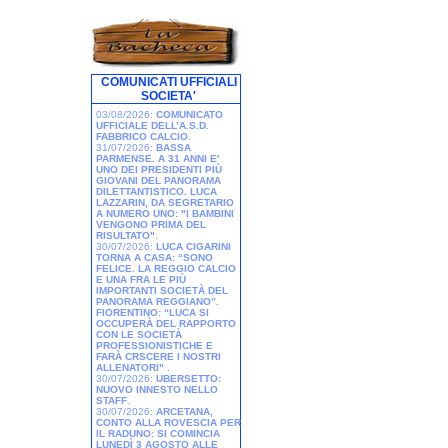
COMUNICATI UFFICIALI
SOCIETA'
03/08/2026:
COMUNICATO
UFFICIALE DELL’A.S.D.
FABBRICO CALCIO
.
31/07/2026:
BASSA
PARMENSE. A 31 ANNI E'
UNO DEI PRESIDENTI PIÙ
GIOVANI DEL PANORAMA
DILETTANTISTICO. LUCA
LAZZARIN, DA SEGRETARIO
A NUMERO UNO: "I BAMBINI
VENGONO PRIMA DEL
RISULTATO"
.
30/07/2026:
LUCA CIGARINI
TORNA A CASA: “SONO
FELICE. LA REGGIO CALCIO
E UNA FRA LE PIÙ
IMPORTANTI SOCIETÀ DEL
PANORAMA REGGIANO”.
FIORENTINO: “LUCA SI
OCCUPERÀ DEL RAPPORTO
CON LE SOCIETÀ
PROFESSIONISTICHE E
FARÀ CRSCERE I NOSTRI
ALLENATORI"
.
30/07/2026:
UBERSETTO:
NUOVO INNESTO NELLO
STAFF
.
30/07/2026:
ARCETANA,
CONTO ALLA ROVESCIA PER
IL RADUNO: SI COMINCIA
LUNEDÌ 3 AGOSTO ALLE