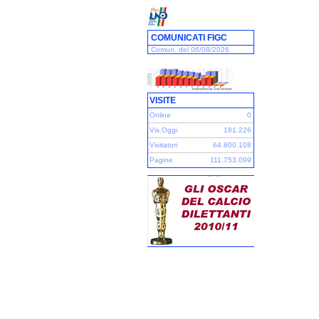
COMUNICATI FIGC
Comun. del 06/08/2026
VISITE
Online
0
Vis.Oggi
181.226
Visitatori
64.800.108
Pagine
111.753.099