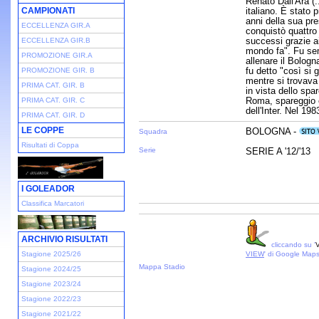
Renato Dall'Ara (.
CAMPIONATI
italiano. È stato 
anni della sua pre
ECCELLENZA GIR.A
conquistò quattro 
successi grazie ai
ECCELLENZA GIR.B
mondo fa". Fu semp
PROMOZIONE GIR.A
allenare il Bologn
fu detto "così si 
PROMOZIONE GIR. B
mentre si trovava
PRIMA CAT. GIR. B
in vista dello spa
Roma, spareggio c
PRIMA CAT. GIR. C
dell'Inter. Nel 198
PRIMA CAT. GIR. D
LE COPPE
BOLOGNA -
Squadra
Risultati di Coppa
Serie
SERIE A '12/'13
I GOLEADOR
Classifica Marcatori
ARCHIVIO RISULTATI
cliccando su '
V
Stagione 2025/26
VIEW
' di Google Map
Mappa Stadio
Stagione 2024/25
Stagione 2023/24
Stagione 2022/23
Stagione 2021/22