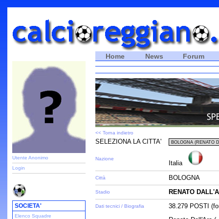
Home
News
Forum
<< Torna indietro
SELEZIONA LA CITTA'
Utente Anonimo
Nazione
Italia
Login
BOLOGNA
Città
RENATO DALL'
Stadio
SOCIETA'
38.279 POSTI (fon
Dati tecnici / Biografia
Elenco Squadre