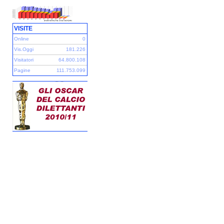
VISITE
Online
0
Vis.Oggi
181.226
Visitatori
64.800.108
Pagine
111.753.099