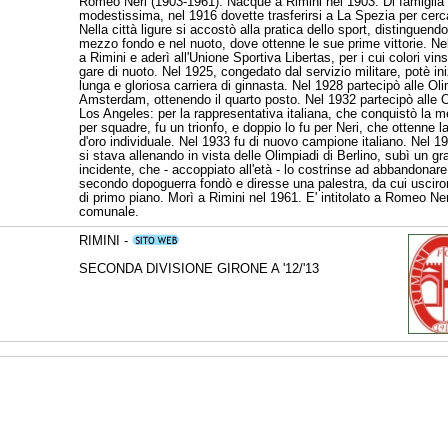
Romeo Neri (1903-1961): Nacque a Rimini nel 1903. Di famiglia
modestissima, nel 1916 dovette trasferirsi a La Spezia per cerca
Nella città ligure si accostò alla pratica dello sport, distinguendo
mezzo fondo e nel nuoto, dove ottenne le sue prime vittorie. Ne
a Rimini e aderì all'Unione Sportiva Libertas, per i cui colori vin
gare di nuoto. Nel 1925, congedato dal servizio militare, potè ini
lunga e gloriosa carriera di ginnasta. Nel 1928 partecipò alle Oli
Amsterdam, ottenendo il quarto posto. Nel 1932 partecipò alle O
Los Angeles: per la rappresentativa italiana, che conquistò la m
per squadre, fu un trionfo, e doppio lo fu per Neri, che ottenne 
d'oro individuale. Nel 1933 fu di nuovo campione italiano. Nel 1
si stava allenando in vista delle Olimpiadi di Berlino, subì un gr
incidente, che - accoppiato all'età - lo costrinse ad abbandonare
secondo dopoguerra fondò e diresse una palestra, da cui usciro
di primo piano. Morì a Rimini nel 1961. E' intitolato a Romeo Ner
comunale.
RIMINI -
SECONDA DIVISIONE GIRONE A '12/'13