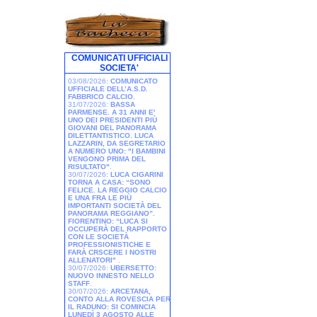
COMUNICATI UFFICIALI
SOCIETA'
03/08/2026:
COMUNICATO
UFFICIALE DELL’A.S.D.
FABBRICO CALCIO
.
31/07/2026:
BASSA
PARMENSE. A 31 ANNI E'
UNO DEI PRESIDENTI PIÙ
GIOVANI DEL PANORAMA
DILETTANTISTICO. LUCA
LAZZARIN, DA SEGRETARIO
A NUMERO UNO: "I BAMBINI
VENGONO PRIMA DEL
RISULTATO"
.
30/07/2026:
LUCA CIGARINI
TORNA A CASA: “SONO
FELICE. LA REGGIO CALCIO
E UNA FRA LE PIÙ
IMPORTANTI SOCIETÀ DEL
PANORAMA REGGIANO”.
FIORENTINO: “LUCA SI
OCCUPERÀ DEL RAPPORTO
CON LE SOCIETÀ
PROFESSIONISTICHE E
FARÀ CRSCERE I NOSTRI
ALLENATORI"
.
30/07/2026:
UBERSETTO:
NUOVO INNESTO NELLO
STAFF
.
30/07/2026:
ARCETANA,
CONTO ALLA ROVESCIA PER
IL RADUNO: SI COMINCIA
LUNEDÌ 3 AGOSTO ALLE