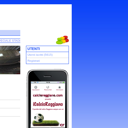
ECIALE STADI
UTENTI
Utenti iscritti (5615)
Registrati