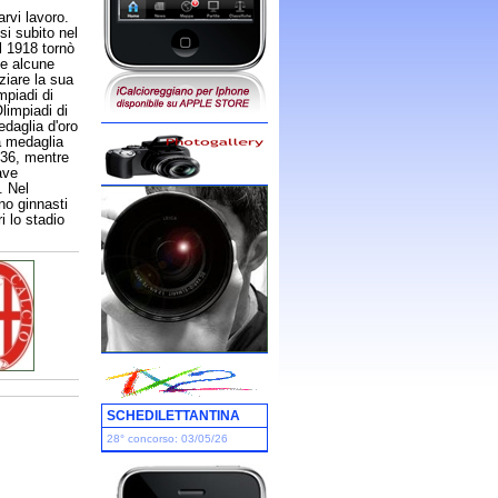
rvi lavoro.
si subito nel
l 1918 tornò
se alcune
ziare la sua
mpiadi di
limpiadi di
edaglia d'oro
la medaglia
936, mentre
ave
. Nel
no ginnasti
i lo stadio
SCHEDILETTANTINA
28° concorso: 03/05/26