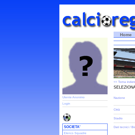
Home
<< Torna indiet
SELEZIONA
Utente Anonimo
Nazione
Login
Città
Stadio
SOCIETA'
Dati tecnici / Bi
Elenco Squadre