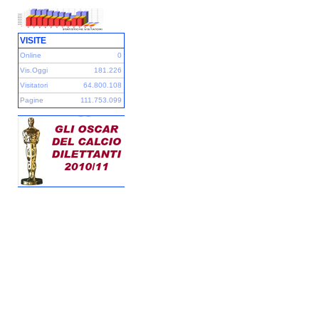
VISITE
Online
0
Vis.Oggi
181.226
Visitatori
64.800.108
Pagine
111.753.099