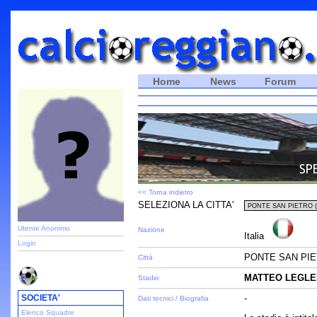
Home
News
Forum
<< Torna indietro
SELEZIONA LA CITTA'
Utente Anonimo
Nazione
Italia
Login
PONTE SAN PIE
Città
MATTEO LEGLE
Stadio
SOCIETA'
-
Dati tecnici / Biografia
Elenco Squadre