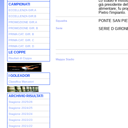
Lo stadio è intito
CAMPIONATI
già presidente del
alimentare; fu pr
ECCELLENZA GIR.A
Pietro l'impianto.
ECCELLENZA GIR.B
PONTE SAN PIE
Squadra
PROMOZIONE GIR.A
PROMOZIONE GIR. B
Serie
SERIE D GIRONE 
PRIMA CAT. GIR. B
PRIMA CAT. GIR. C
PRIMA CAT. GIR. D
LE COPPE
Risultati di Coppa
Mappa Stadio
I GOLEADOR
Classifica Marcatori
ARCHIVIO RISULTATI
Stagione 2025/26
Stagione 2024/25
Stagione 2023/24
Stagione 2022/23
Stagione 2021/22