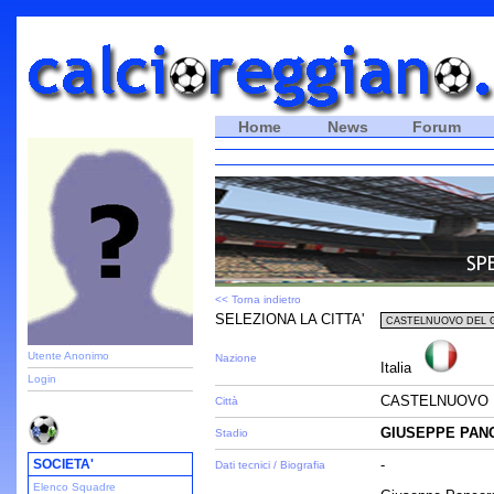
Home
News
Forum
<< Torna indietro
SELEZIONA LA CITTA'
Utente Anonimo
Nazione
Italia
Login
CASTELNUOVO D
Città
GIUSEPPE PAN
Stadio
SOCIETA'
-
Dati tecnici / Biografia
Elenco Squadre