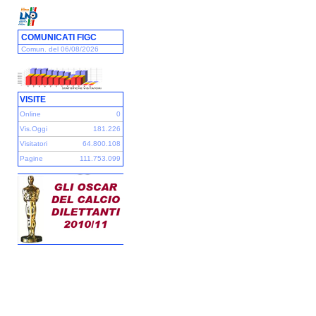
COMUNICATI FIGC
Comun. del 06/08/2026
VISITE
Online
0
Vis.Oggi
181.226
Visitatori
64.800.108
Pagine
111.753.099