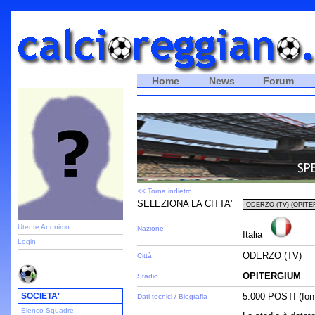
Home
News
Forum
<< Torna indietro
SELEZIONA LA CITTA'
Utente Anonimo
Nazione
Italia
Login
ODERZO (TV)
Città
OPITERGIUM
Stadio
SOCIETA'
5.000 POSTI (font
Dati tecnici / Biografia
Elenco Squadre