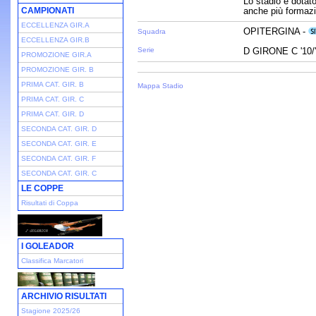
Lo stadio è dotato
CAMPIONATI
anche più formaz
ECCELLENZA GIR.A
OPITERGINA -
Squadra
ECCELLENZA GIR.B
Serie
D GIRONE C '10/
PROMOZIONE GIR.A
PROMOZIONE GIR. B
PRIMA CAT. GIR. B
Mappa Stadio
PRIMA CAT. GIR. C
PRIMA CAT. GIR. D
SECONDA CAT. GIR. D
SECONDA CAT. GIR. E
SECONDA CAT. GIR. F
SECONDA CAT. GIR. C
LE COPPE
Risultati di Coppa
I GOLEADOR
Classifica Marcatori
ARCHIVIO RISULTATI
Stagione 2025/26