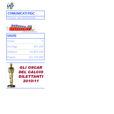
COMUNICATI FIGC
Comun. del 06/08/2026
VISITE
Online
0
Vis.Oggi
181.226
Visitatori
64.800.108
Pagine
111.753.099