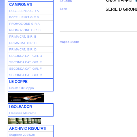
KRAS REPEN -
Squadra
CAMPIONATI
Serie
SERIE D GIRONE 
ECCELLENZA GIR.A
ECCELLENZA GIR.B
PROMOZIONE GIR.A
PROMOZIONE GIR. B
PRIMA CAT. GIR. B
Mappa Stadio
PRIMA CAT. GIR. C
PRIMA CAT. GIR. D
SECONDA CAT. GIR. D
SECONDA CAT. GIR. E
SECONDA CAT. GIR. F
SECONDA CAT. GIR. C
LE COPPE
Risultati di Coppa
I GOLEADOR
Classifica Marcatori
ARCHIVIO RISULTATI
Stagione 2025/26