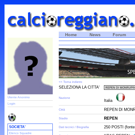
Home
News
Forum
<< Torna indietro
SELEZIONA LA CITTA'
Utente Anonimo
Nazione
Italia
Login
REPEN DI MONR
Città
REPEN
Stadio
SOCIETA'
250 POSTI (fonte
Dati tecnici / Biografia
Elenco Squadre