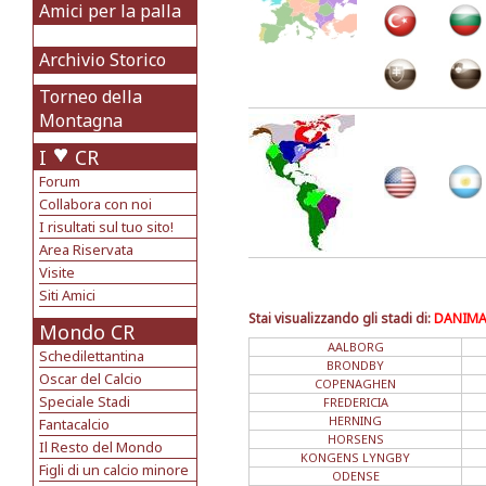
Amici per la palla
Archivio Storico
Torneo della
Montagna
I
CR
Forum
Collabora con noi
I risultati sul tuo sito!
Area Riservata
Visite
Siti Amici
Stai visualizzando gli stadi di:
DANIMA
Mondo CR
AALBORG
Schedilettantina
BRONDBY
Oscar del Calcio
COPENAGHEN
Speciale Stadi
FREDERICIA
HERNING
Fantacalcio
HORSENS
Il Resto del Mondo
KONGENS LYNGBY
Figli di un calcio minore
ODENSE