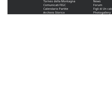
Torneo della Montagna
News
Comunicati FIGC
Forum
Calendario Partite
Figli di Un ca
Archivio Storico
Photogallery