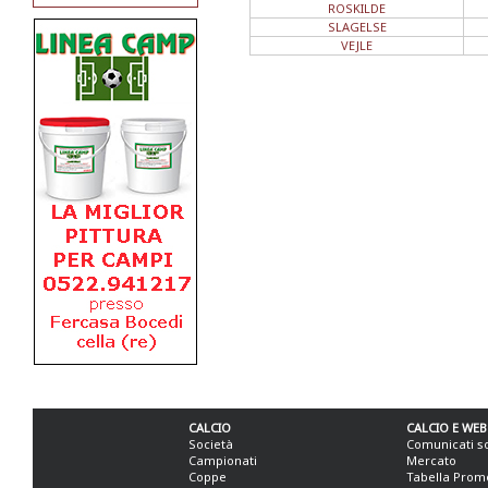
ROSKILDE
SLAGELSE
VEJLE
CALCIO
CALCIO E WEB
Società
Comunicati s
Campionati
Mercato
Coppe
Tabella Prom