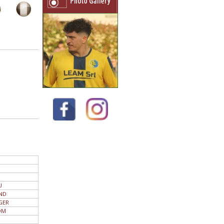
U
ND
GER
OM