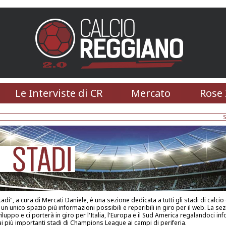
Le Interviste di CR
Mercato
Rose 
S
adi", a cura di Mercati Daniele, è una sezione dedicata a tutti gli stadi di calcio 
n un unico spazio più informazioni possibili e reperibili in giro per il web. La sez
iluppo e ci porterà in giro per l'Italia, l'Europa e il Sud America regalandoci in
ai più importanti stadi di Champions League ai campi di periferia.