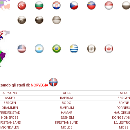
zzando gli stadi di:
NORVEGIA
ALESUND
ALTA
ALTA
ASKER
BAERUM
BERGEN
BERGEN
BODO
BRYNE
DRAMMEN
ELVERUM
FORNEB
FREDRIKSTAD
HAMAR
HAUGESU
HONEFOSS
JESSHEIM
KONGSVIN
KRISTIANSAND
KRISTIANSUND
LILLESTR
MJONDALEN
MOLDE
MOSS