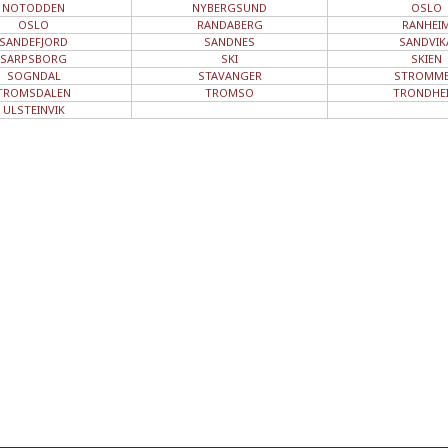
NOTODDEN
NYBERGSUND
OSLO
OSLO
RANDABERG
RANHEI
SANDEFJORD
SANDNES
SANDVIK
SARPSBORG
SKI
SKIEN
SOGNDAL
STAVANGER
STROMM
TROMSDALEN
TROMSO
TRONDHE
ULSTEINVIK