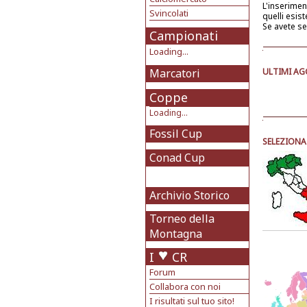
L'inserime
Svincolati
quelli esist
Se avete se
Campionati
Loading...
Marcatori
ULTIMI AG
Coppe
Loading...
Fossil Cup
SELEZIONA 
Conad Cup
Archivio Storico
Torneo della
Montagna
I
CR
Forum
Collabora con noi
I risultati sul tuo sito!