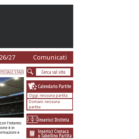
26/27
Comunicati
PECIALE STADI
Oggi: nessuna partita
Domani: nessuna
partita
con l'intento
ione è in
formazioni e