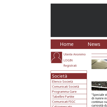
Home
News
Utente Anonimo
LOGIN
Registrati
Società
Elenco Società
Comunicati Società
Programma Gare
"Speciale st
Tabellini Partite
di riunire i
Comunicati FIGC
continuo sv
curiosità d
Calciomercato