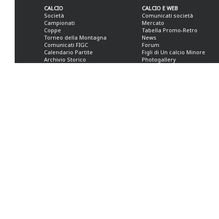
CALCIO
CALCIO E WEB
Società
Comunicati società
Campionati
Mercato
Coppe
Tabella Promo-Retro
Torneo della Montagna
News
Comunicati FIGC
Forum
Calendario Partite
Figli di Un calcio Minore
Archivio Storico
Photogallery