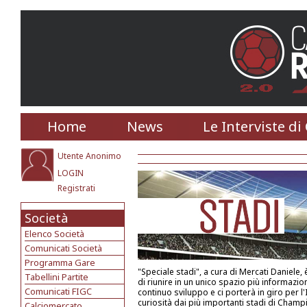
Home
News
Le Interviste di
Utente Anonimo
LOGIN
Registrati
Società
Elenco Società
Comunicati Società
Programma Gare
"Speciale stadi", a cura di Mercati Daniele, è
Tabellini Partite
di riunire in un unico spazio più informazioni
Comunicati FIGC
continuo sviluppo e ci porterà in giro per l'
curiosità dai più importanti stadi di Champ
Calciomercato