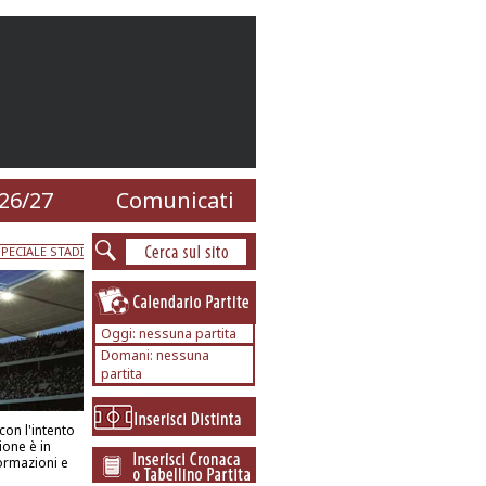
26/27
Comunicati
PECIALE STADI
Oggi: nessuna partita
Domani: nessuna
partita
con l'intento
ione è in
formazioni e