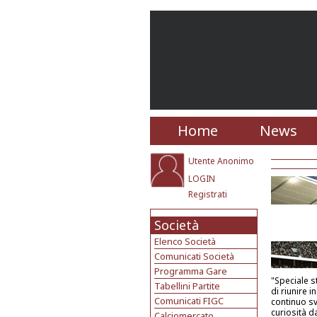
Home
News
Utente Anonimo
LOGIN
Registrati
Società
Elenco Società
Comunicati Società
Programma Gare
"Speciale st
Tabellini Partite
di riunire i
Comunicati FIGC
continuo sv
curiosità d
Calciomercato