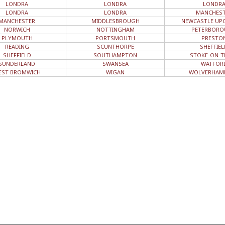
LONDRA
LONDRA
LONDR
LONDRA
LONDRA
MANCHEST
MANCHESTER
MIDDLESBROUGH
NEWCASTLE UP
NORWICH
NOTTINGHAM
PETERBOR
PLYMOUTH
PORTSMOUTH
PRESTO
READING
SCUNTHORPE
SHEFFIEL
SHEFFIELD
SOUTHAMPTON
STOKE-ON-T
SUNDERLAND
SWANSEA
WATFOR
EST BROMWICH
WIGAN
WOLVERHAM