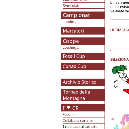
L'inserime
Svincolati
quelli esist
Se avete se
Campionati
Loading...
Marcatori
ULTIMI AG
Coppe
Loading...
Fossil Cup
SELEZIONA 
Conad Cup
Archivio Storico
Torneo della
Montagna
I
CR
Forum
Collabora con noi
I risultati sul tuo sito!