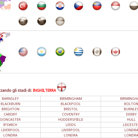
zzando gli stadi di:
INGHILTERRA
BARNSLEY
BIRMINGHAM
BIRMINGH
BLACKBURN
BLACKPOOL
BOLTO
BRIGHTON
BRISTOL
BURNLE
CARDIFF
COVENTRY
DERBY
DONCASTER
HUDDERSFIELD
HULL
IPSWICH
LEEDS
LEICESTE
LIVERPOOL
LIVERPOOL
LONDR
LONDRA
LONDRA
LONDR