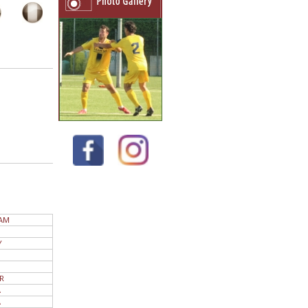
AM
N
Y
R
A
A