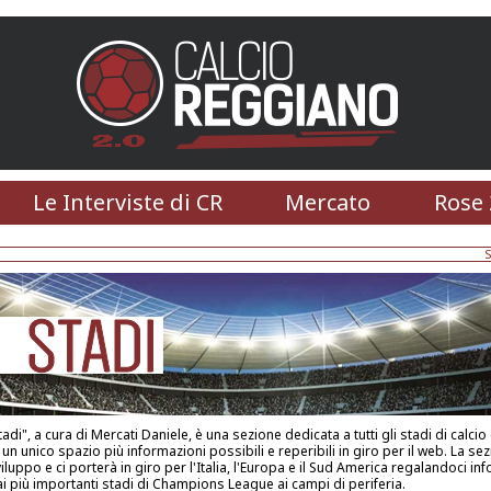
Le Interviste di CR
Mercato
Rose 
S
adi", a cura di Mercati Daniele, è una sezione dedicata a tutti gli stadi di calcio 
n un unico spazio più informazioni possibili e reperibili in giro per il web. La sez
iluppo e ci porterà in giro per l'Italia, l'Europa e il Sud America regalandoci in
ai più importanti stadi di Champions League ai campi di periferia.