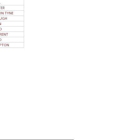
A
ER
ON TYNE
OUGH
N
D
RENT
D
PTON