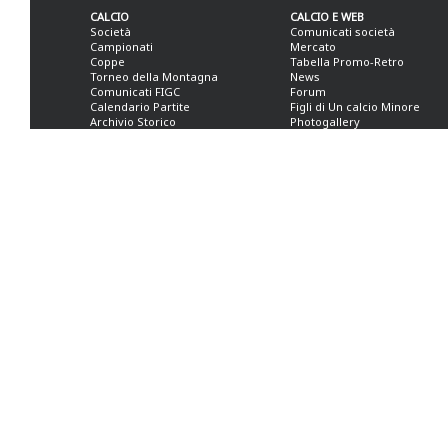
CALCIO
CALCIO E WEB
Società
Comunicati società
Campionati
Mercato
Coppe
Tabella Promo-Retro
Torneo della Montagna
News
Comunicati FIGC
Forum
Calendario Partite
Figli di Un calcio Minore
Archivio Storico
Photogallery