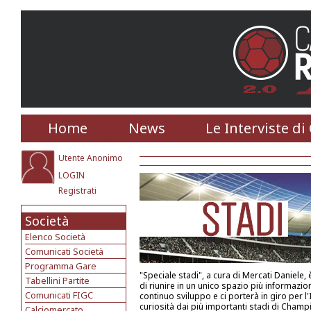
Home
News
Le Interviste di
Utente Anonimo
LOGIN
Registrati
Società
Elenco Società
Comunicati Società
Programma Gare
"Speciale stadi", a cura di Mercati Daniele, è
Tabellini Partite
di riunire in un unico spazio più informazioni
Comunicati FIGC
continuo sviluppo e ci porterà in giro per l'
curiosità dai più importanti stadi di Champ
Calciomercato