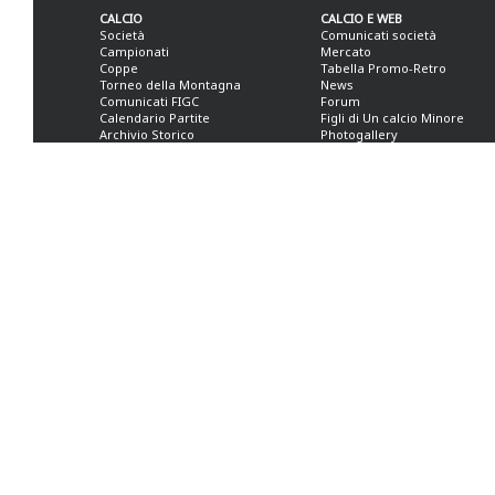
CALCIO
CALCIO E WEB
Società
Comunicati società
Campionati
Mercato
Coppe
Tabella Promo-Retro
Torneo della Montagna
News
Comunicati FIGC
Forum
Calendario Partite
Figli di Un calcio Minore
Archivio Storico
Photogallery