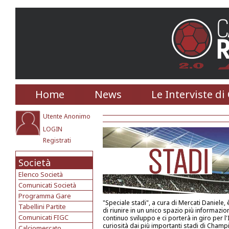
Home
News
Le Interviste di
Utente Anonimo
LOGIN
Registrati
Società
Elenco Società
Comunicati Società
Programma Gare
"Speciale stadi", a cura di Mercati Daniele, è
Tabellini Partite
di riunire in un unico spazio più informazioni
Comunicati FIGC
continuo sviluppo e ci porterà in giro per l'
curiosità dai più importanti stadi di Champ
Calciomercato