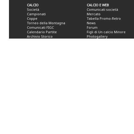
CALCIO
CALCIO E WEB
Società
Comunicati società
Campionati
Mercato
Coppe
Tabella Promo-Retro
Torneo della Montagna
News
Comunicati FIGC
Forum
Calendario Partite
Figli di Un calcio Minore
Archivio Storico
Photogallery