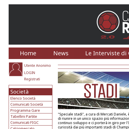
Home
News
Le Interviste di
Utente Anonimo
LOGIN
Registrati
Società
Elenco Società
Comunicati Società
Programma Gare
"Speciale stadi", a cura di Mercati Daniele, è
Tabellini Partite
di riunire in un unico spazio più informazioni
Comunicati FIGC
continuo sviluppo e ci porterà in giro per l'
curiosità dai più importanti stadi di Champ
Calciomercato