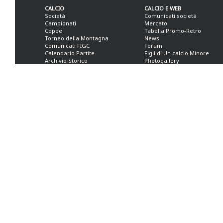
CALCIO
CALCIO E WEB
Società
Comunicati società
Campionati
Mercato
Coppe
Tabella Promo-Retro
Torneo della Montagna
News
Comunicati FIGC
Forum
Calendario Partite
Figli di Un calcio Minore
Archivio Storico
Photogallery