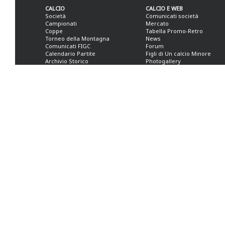
CALCIO
CALCIO E WEB
Società
Comunicati società
Campionati
Mercato
Coppe
Tabella Promo-Retro
Torneo della Montagna
News
Comunicati FIGC
Forum
Calendario Partite
Figli di Un calcio Minore
Archivio Storico
Photogallery