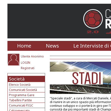
Home
News
Le Interviste di
Utente Anonimo
LOGIN
Registrati
Società
Elenco Società
Comunicati Società
Programma Gare
"Speciale stadi", a cura di Mercati Daniele, è
Tabellini Partite
di riunire in un unico spazio più informazioni
Comunicati FIGC
continuo sviluppo e ci porterà in giro per l'
curiosità dai più importanti stadi di Champ
Calciomercato