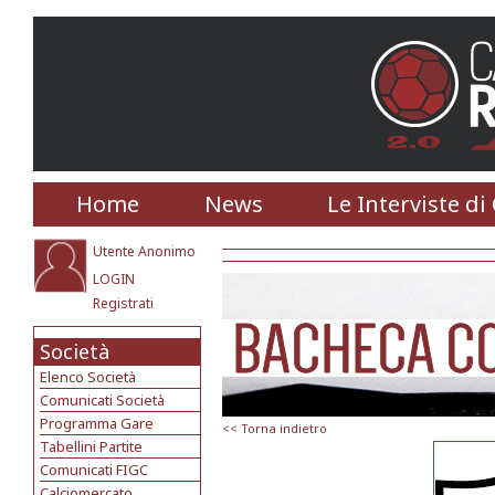
Home
News
Le Interviste di
Utente Anonimo
LOGIN
Registrati
Società
Elenco Società
Comunicati Società
Programma Gare
<< Torna indietro
Tabellini Partite
Comunicati FIGC
Calciomercato