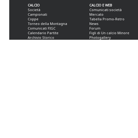
CALCIO
CALCIO E WEB
Società
Comunicati società
Campionati
Mercato
Coppe
Tabella Promo-Retro
Torneo della Montagna
News
Comunicati FIGC
Forum
Calendario Partite
Figli di Un calcio Minore
Archivio Storico
Photogallery