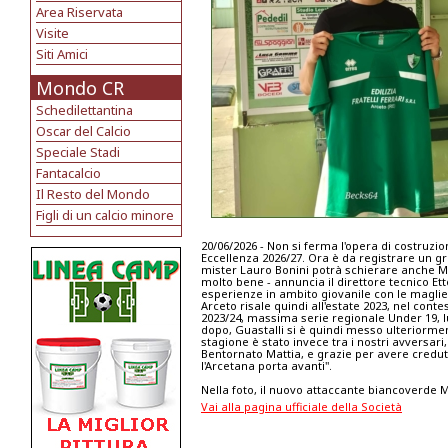
Area Riservata
Visite
Siti Amici
Mondo CR
Schedilettantina
Oscar del Calcio
Speciale Stadi
Fantacalcio
Il Resto del Mondo
Figli di un calcio minore
20/06/2026 - Non si ferma l'opera di costruzi
Eccellenza 2026/27. Ora è da registrare un gra
mister Lauro Bonini potrà schierare anche M
molto bene - annuncia il direttore tecnico Et
esperienze in ambito giovanile con le maglie
Arceto risale quindi all'estate 2023, nel cont
2023/24, massima serie regionale Under 19, lu
dopo, Guastalli si è quindi messo ulteriormen
stagione è stato invece tra i nostri avversari
Bentornato Mattia, e grazie per avere credut
l'Arcetana porta avanti".
Nella foto, il nuovo attaccante biancoverde M
Vai alla pagina ufficiale della Società