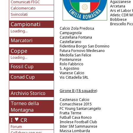
Comunicati FIGC
Agazzanese
Arcetana
Calciomercato
Ars et Labor 
Svincolati
Atletic CDR M
Bobbiese
Campionati
Brescello Pi
Calcio Zola Predosa
Loading...
Campagnola
Castellana Fontana
Marcatori
Castellarano
Fidentina Borgo San Donnino
Coppe
Futura Fornovo Medesano
Medolla San Felice
Loading...
Pontenurese
Rolo Fabbrico
Fossil Cup
S. Agostino
Vianese Calcio
Conad Cup
Vis Cittadella SRL
Girone B (18 squadre)
Archivio Storico
Castenaso Calcio
Torneo della
Comacchiese 2015
FC Young Santarcangelo
Montagna
Fratta Terme
Futball Cava Ronco
I
CR
Imolese Football Club
Forum
Inter SM Sammaurese
Massa Lombarda
Collabora con noi