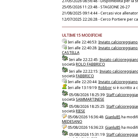
27/05/2026 08:56:48 - Disponibilità per la 
25/05/2026 11:23:48 - STAGIONE 26-27
21/08/2025 09:14:44 - Cercasi vice allenator
12/07/2025 22:26:28 - Cerco Portiere per c
ULTIME 15 MODIFICHE
Ieri alle 22:46:53:
Inviato calcioreggian
Ieri alle 22:40:28:
Inviato calcioreggian
CASTELLA
Ieri alle 22:22:45:
Inviato calcioreggia
società
ROLO FABBRICO
Ieri alle 22:22:15:
Inviato calcioreggia
società
FABBRICO
Ieri alle 22:20:44:
Inviato calcioreggian
Ieri alle 13:19:19:
Robbor
si è iscritto 
05/08/2026 18:25:39:
Staff calcioreggi
società
SAMMARTINESE
05/08/2026 18:25:25:
Staff calcioreggi
società
RIESE
05/08/2026 16:36:48:
Gianlu85
ha modifi
MEDESANO
05/08/2026 16:36:23:
Gianlu85
ha modifi
05/08/2026 15:31:19:
Staff calcioreggi