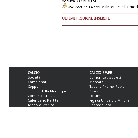
società
BAGNOLESE
05/08/2026 14:58:17:
IlPortier93
ha modi
ULTIME FIGURINE INSERITE
CALCIO
CALCIO E WEB
Società
Comunicati società
Campionati
Mercato
Coppe
Tabella Promo-Retro
Torneo della Montagna
News
Comunicati FIGC
Forum
Calendario Partite
Figli di Un calcio Minore
Archivio Storico
Photogallery