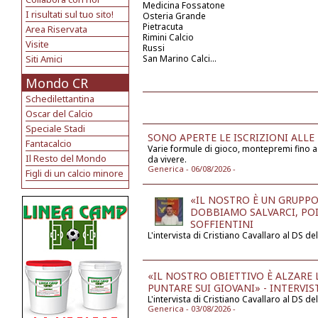
Medicina Fossatone
I risultati sul tuo sito!
Osteria Grande
Pietracuta
Area Riservata
Rimini Calcio
Visite
Russi
Siti Amici
San Marino Calci...
Mondo CR
Schedilettantina
Oscar del Calcio
Speciale Stadi
SONO APERTE LE ISCRIZIONI ALLE
Fantacalcio
Varie formule di gioco, montepremi fino a
Il Resto del Mondo
da vivere.
Generica - 06/08/2026 -
Figli di un calcio minore
«IL NOSTRO È UN GRUPPO
DOBBIAMO SALVARCI, POI
SOFFIENTINI
L'intervista di Cristiano Cavallaro al DS d
«IL NOSTRO OBIETTIVO È ALZARE 
PUNTARE SUI GIOVANI» - INTERVI
L'intervista di Cristiano Cavallaro al DS d
Generica - 03/08/2026 -