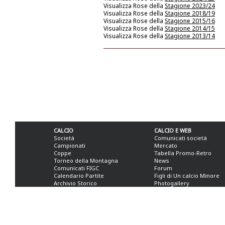
Visualizza Rose della
Stagione 2023/24
Visualizza Rose della
Stagione 2018/19
Visualizza Rose della
Stagione 2015/16
Visualizza Rose della
Stagione 2014/15
Visualizza Rose della
Stagione 2013/14
CALCIO
CALCIO E WEB
Società
Comunicati società
Campionati
Mercato
Coppe
Tabella Promo-Retro
Torneo della Montagna
News
Comunicati FIGC
Forum
Calendario Partite
Figli di Un calcio Minore
Archivio Storico
Photogallery