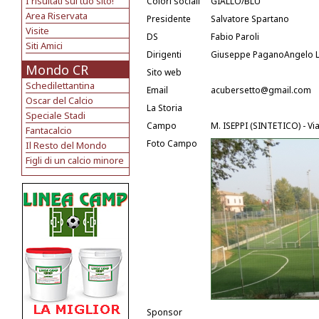
I risultati sul tuo sito!
Colori sociali
GIALLO/BLU
Area Riservata
Presidente
Salvatore Spartano
Visite
DS
Fabio Paroli
Siti Amici
Dirigenti
Giuseppe PaganoAngelo L
Mondo CR
Sito web
Schedilettantina
Email
acubersetto@gmail.com
Oscar del Calcio
La Storia
Speciale Stadi
Campo
M. ISEPPI (SINTETICO) - Vi
Fantacalcio
Foto Campo
Il Resto del Mondo
Figli di un calcio minore
Sponsor