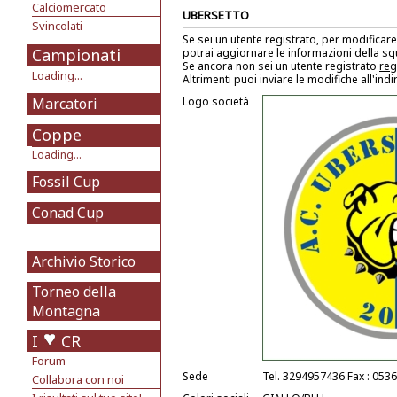
Calciomercato
UBERSETTO
Svincolati
Se sei un utente registrato, per modificare
Campionati
potrai aggiornare le informazioni della s
Se ancora non sei un utente registrato
reg
Loading...
Altrimenti puoi inviare le modifiche all'ind
Marcatori
Logo società
Coppe
Loading...
Fossil Cup
Conad Cup
Archivio Storico
Torneo della
Montagna
I
CR
Forum
Sede
Tel. 3294957436 Fax : 053
Collabora con noi