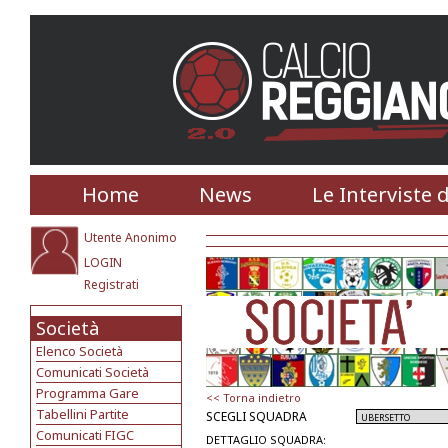
Home
News
Le Interviste 
Utente Anonimo
LOGIN
Registrati
Società
Elenco Società
Comunicati Società
Programma Gare
<< Torna indietro
Tabellini Partite
SCEGLI SQUADRA
Comunicati FIGC
DETTAGLIO SQUADRA: