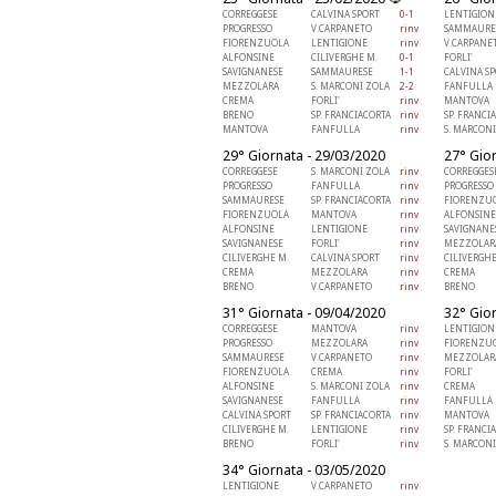
CORREGGESE
CALVINA SPORT
0-1
LENTIGION
PROGRESSO
V.CARPANETO
rinv
SAMMAURE
FIORENZUOLA
LENTIGIONE
rinv
V.CARPANE
ALFONSINE
CILIVERGHE M.
0-1
FORLI'
SAVIGNANESE
SAMMAURESE
1-1
CALVINA S
MEZZOLARA
S. MARCONI ZOLA
2-2
FANFULLA
CREMA
FORLI'
rinv
MANTOVA
BRENO
SP. FRANCIACORTA
rinv
SP. FRANCI
MANTOVA
FANFULLA
rinv
S. MARCON
29° Giornata - 29/03/2020
27° Gio
CORREGGESE
S. MARCONI ZOLA
rinv
CORREGGES
PROGRESSO
FANFULLA
rinv
PROGRESSO
SAMMAURESE
SP. FRANCIACORTA
rinv
FIORENZU
FIORENZUOLA
MANTOVA
rinv
ALFONSINE
ALFONSINE
LENTIGIONE
rinv
SAVIGNANE
SAVIGNANESE
FORLI'
rinv
MEZZOLAR
CILIVERGHE M.
CALVINA SPORT
rinv
CILIVERGHE
CREMA
MEZZOLARA
rinv
CREMA
BRENO
V.CARPANETO
rinv
BRENO
31° Giornata - 09/04/2020
32° Gio
CORREGGESE
MANTOVA
rinv
LENTIGION
PROGRESSO
MEZZOLARA
rinv
FIORENZU
SAMMAURESE
V.CARPANETO
rinv
MEZZOLAR
FIORENZUOLA
CREMA
rinv
FORLI'
ALFONSINE
S. MARCONI ZOLA
rinv
CREMA
SAVIGNANESE
FANFULLA
rinv
FANFULLA
CALVINA SPORT
SP. FRANCIACORTA
rinv
MANTOVA
CILIVERGHE M.
LENTIGIONE
rinv
SP. FRANCI
BRENO
FORLI'
rinv
S. MARCON
34° Giornata - 03/05/2020
LENTIGIONE
V.CARPANETO
rinv