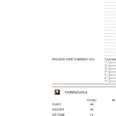
-----------
-----------
-----------
-----------
-----------
-----------
-----------
-----------
-----------
-----------
-----------
-----------
-----------
-----------
-----------
-----------
-----------
-----------
PEGGIOR SERIE SUBENDO GOL
7 partit
1° gior
2° gior
3° giorn
4° gior
5° gior
6° giorn
7° gior
FIORENZUOLA
TOTALI
IN
PUNTI
44
GIOCATE
24
VITTORIE
13