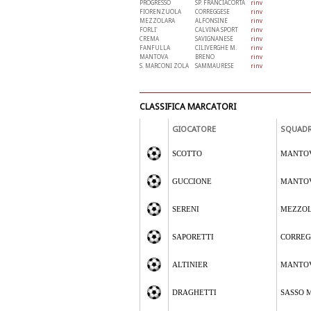
PROGRESSO
SP. FRANCIACORTA
rinv
FIORENZUOLA
CORREGGESE
rinv
MEZZOLARA
ALFONSINE
rinv
FORLI'
CALVINA SPORT
rinv
CREMA
SAVIGNANESE
rinv
FANFULLA
CILIVERGHE M.
rinv
MANTOVA
BRENO
rinv
S. MARCONI ZOLA
SAMMAURESE
rinv
CLASSIFICA MARCATORI
GIOCATORE
SQUAD
SCOTTO
MANTO
GUCCIONE
MANTO
SERENI
MEZZO
SAPORETTI
CORREG
ALTINIER
MANTO
DRAGHETTI
SASSO 