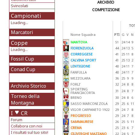
ARCHIVIO
Svincolati
COMPETIZIONE
Campionati
Loading...
TOT
Marcatori
Nome Squadra
PTI
G
V
N
Coppe
MANTOVA
51
24
14
9
FIORENZUOLA
44
24
13
5
Loading...
CORREGGESE
41
25
11
8
Fossil Cup
CALVINA SPORT
41
25
13
2
LENTIGIONE
40
24
11
7
Conad Cup
FANFULLA
40
24
11
7
MEZZOLARA
36
25
9
9
FORLI'
32
24
8
8
Archivio Storico
SPORTING
31
24
8
7
FRANCIACORTA
Torneo della
BRENO
30
24
8
6
Montagna
SASSO MARCONI ZOLA
29
25
6
11
VIGOR CARPANETO 1922
29
24
7
8
I
CR
PROGRESSO
29
24
7
8
Forum
SAMMAURESE
26
25
5
11
Collabora con noi
CREMA
25
23
6
7
I risultati sul tuo sito!
CILIVERGHE MAZZANO
22
24
5
7