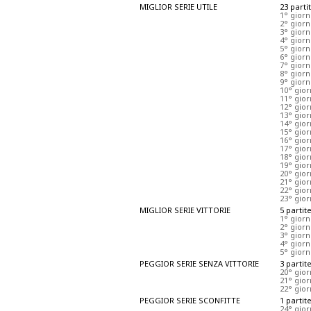
MIGLIOR SERIE UTILE
23 parti
1° gior
2° gior
3° giorn
4° gior
5° gior
6° giorn
7° gior
8° giorn
9° giorn
10° gio
11° gio
12° gio
13° gio
14° gio
15° gio
16° gior
17° gior
18° gio
19° gio
20° gior
21° gio
22° gio
23° gior
MIGLIOR SERIE VITTORIE
5 partit
1° gior
2° gior
3° giorn
4° gior
5° gior
PEGGIOR SERIE SENZA VITTORIE
3 partit
20° gior
21° gio
22° gio
PEGGIOR SERIE SCONFITTE
1 partit
24° gio