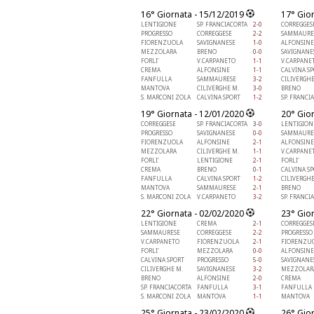
16° Giornata - 15/12/2019
17° Gio
LENTIGIONE
SP. FRANCIACORTA
2-0
CORREGGES
PROGRESSO
CORREGGESE
2-2
SAMMAURE
FIORENZUOLA
SAVIGNANESE
1-0
ALFONSINE
MEZZOLARA
BRENO
0-0
SAVIGNANE
FORLI'
V.CARPANETO
1-1
V.CARPANE
CREMA
ALFONSINE
1-1
CALVINA S
FANFULLA
SAMMAURESE
3-2
CILIVERGHE
MANTOVA
CILIVERGHE M.
3-0
BRENO
S. MARCONI ZOLA
CALVINA SPORT
1-2
SP. FRANCI
19° Giornata - 12/01/2020
20° Gio
CORREGGESE
SP. FRANCIACORTA
3-0
LENTIGION
PROGRESSO
SAVIGNANESE
0-0
SAMMAURE
FIORENZUOLA
ALFONSINE
2-1
ALFONSINE
MEZZOLARA
CILIVERGHE M.
1-1
V.CARPANE
FORLI'
LENTIGIONE
2-1
FORLI'
CREMA
BRENO
0-1
CALVINA S
FANFULLA
CALVINA SPORT
1-2
CILIVERGHE
MANTOVA
SAMMAURESE
2-1
BRENO
S. MARCONI ZOLA
V.CARPANETO
3-2
SP. FRANCI
22° Giornata - 02/02/2020
23° Gio
LENTIGIONE
CREMA
2-1
CORREGGES
SAMMAURESE
CORREGGESE
2-2
PROGRESSO
V.CARPANETO
FIORENZUOLA
2-1
FIORENZU
FORLI'
MEZZOLARA
0-0
ALFONSINE
CALVINA SPORT
PROGRESSO
5-0
SAVIGNANE
CILIVERGHE M.
SAVIGNANESE
3-2
MEZZOLAR
BRENO
ALFONSINE
2-0
CREMA
SP. FRANCIACORTA
FANFULLA
3-1
FANFULLA
S. MARCONI ZOLA
MANTOVA
1-1
MANTOVA
25° Giornata - 23/02/2020
26° Gio