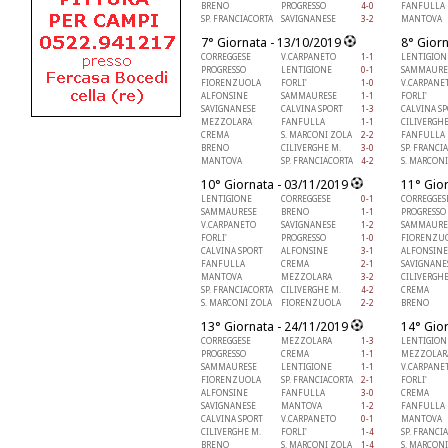
BRENO
PROGRESSO
4-0
FANFULLA
SP. FRANCIACORTA
SAVIGNANESE
3-2
MANTOVA
7° Giornata - 13/10/2019
8° Gior
CORREGGESE
V.CARPANETO
1-1
LENTIGION
PROGRESSO
LENTIGIONE
0-1
SAMMAURE
FIORENZUOLA
FORLI'
1-0
V.CARPANE
ALFONSINE
SAMMAURESE
1-1
FORLI'
SAVIGNANESE
CALVINA SPORT
1-3
CALVINA S
MEZZOLARA
FANFULLA
1-1
CILIVERGHE
CREMA
S. MARCONI ZOLA
2-2
FANFULLA
BRENO
CILIVERGHE M.
3-0
SP. FRANCI
MANTOVA
SP. FRANCIACORTA
4-2
S. MARCON
10° Giornata - 03/11/2019
11° Gio
LENTIGIONE
CORREGGESE
0-1
CORREGGES
SAMMAURESE
BRENO
1-1
PROGRESSO
V.CARPANETO
SAVIGNANESE
1-2
SAMMAURE
FORLI'
PROGRESSO
1-0
FIORENZU
CALVINA SPORT
ALFONSINE
3-1
ALFONSINE
FANFULLA
CREMA
2-1
SAVIGNANE
MANTOVA
MEZZOLARA
3-2
CILIVERGHE
SP. FRANCIACORTA
CILIVERGHE M.
4-2
CREMA
S. MARCONI ZOLA
FIORENZUOLA
2-2
BRENO
13° Giornata - 24/11/2019
14° Gio
CORREGGESE
MEZZOLARA
1-3
LENTIGION
PROGRESSO
CREMA
1-1
MEZZOLAR
SAMMAURESE
LENTIGIONE
1-1
V.CARPANE
FIORENZUOLA
SP. FRANCIACORTA
2-1
FORLI'
ALFONSINE
FANFULLA
3-0
CREMA
SAVIGNANESE
MANTOVA
1-2
FANFULLA
CALVINA SPORT
V.CARPANETO
0-1
MANTOVA
CILIVERGHE M.
FORLI'
1-4
SP. FRANCI
BRENO
S. MARCONI ZOLA
1-4
S. MARCON