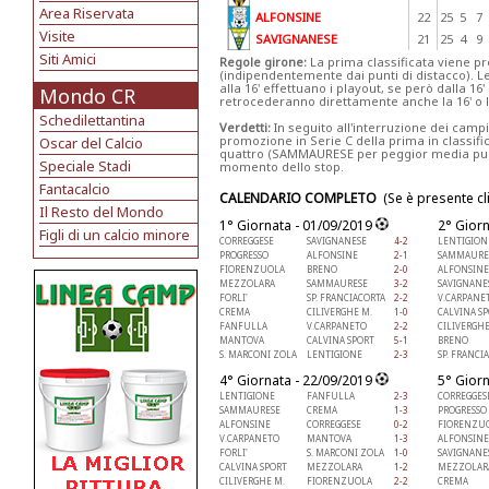
Area Riservata
ALFONSINE
22
25
5
7
Visite
SAVIGNANESE
21
25
4
9
Siti Amici
Regole girone:
La prima classificata viene pro
(indipendentemente dai punti di distacco). L
alla 16' effettuano i playout, se però dalla 16' 
Mondo CR
retrocederanno direttamente anche la 16' o la
Schedilettantina
Verdetti:
In seguito all'interruzione dei campi
promozione in Serie C della prima in classif
Oscar del Calcio
quattro (SAMMAURESE per peggior media pu
Speciale Stadi
momento dello stop.
Fantacalcio
CALENDARIO COMPLETO
(Se è presente cl
Il Resto del Mondo
1° Giornata - 01/09/2019
2° Gior
Figli di un calcio minore
CORREGGESE
SAVIGNANESE
4-2
LENTIGION
PROGRESSO
ALFONSINE
2-1
SAMMAURE
FIORENZUOLA
BRENO
2-0
ALFONSINE
MEZZOLARA
SAMMAURESE
3-2
SAVIGNANE
FORLI'
SP. FRANCIACORTA
2-2
V.CARPANE
CREMA
CILIVERGHE M.
1-0
CALVINA S
FANFULLA
V.CARPANETO
2-2
CILIVERGHE
MANTOVA
CALVINA SPORT
5-1
BRENO
S. MARCONI ZOLA
LENTIGIONE
2-3
SP. FRANCI
4° Giornata - 22/09/2019
5° Gior
LENTIGIONE
FANFULLA
2-3
CORREGGES
SAMMAURESE
CREMA
1-3
PROGRESSO
ALFONSINE
CORREGGESE
0-2
FIORENZU
V.CARPANETO
MANTOVA
1-3
ALFONSINE
FORLI'
S. MARCONI ZOLA
1-0
SAVIGNANE
CALVINA SPORT
MEZZOLARA
1-2
MEZZOLAR
CILIVERGHE M.
FIORENZUOLA
2-2
CREMA