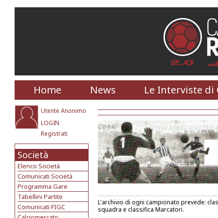
Home
News
Le Interviste di
Utente Anonimo
LOGIN
Registrati
Società
Elenco Società
Comunicati Società
Programma Gare
Tabellini Partite
L'archivio di ogni campionato prevede: classi
Comunicati FIGC
squadra e classifica Marcatori.
Calciomercato