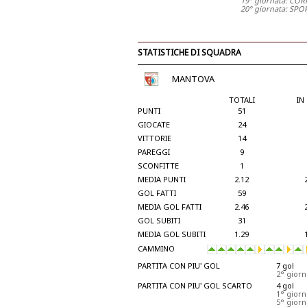
19° giornata: CO
20° giornata: SP
STATISTICHE DI SQUADRA
MANTOVA
TOTALI
IN
PUNTI
51
GIOCATE
24
VITTORIE
14
PAREGGI
9
SCONFITTE
1
MEDIA PUNTI
2.12
GOL FATTI
59
MEDIA GOL FATTI
2.46
GOL SUBITI
31
MEDIA GOL SUBITI
1.29
CAMMINO
PARTITA CON PIU' GOL
7 gol
2° gior
PARTITA CON PIU' GOL SCARTO
4 gol
1° gior
5° gior