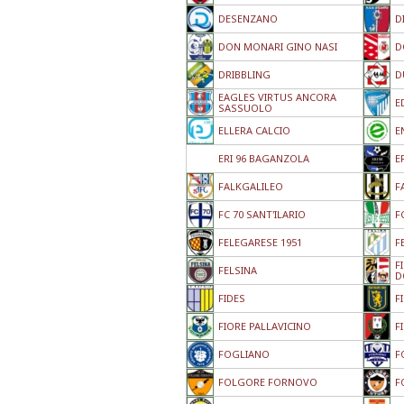
DESENZANO
D
DON MONARI GINO NASI
D
DRIBBLING
D
EAGLES VIRTUS ANCORA
E
SASSUOLO
ELLERA CALCIO
E
ERI 96 BAGANZOLA
E
FALKGALILEO
F
FC 70 SANT'ILARIO
F
FELEGARESE 1951
F
F
FELSINA
D
FIDES
F
FIORE PALLAVICINO
F
FOGLIANO
F
FOLGORE FORNOVO
F