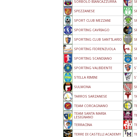
SORBOLO BIANCAZZURRA
S
SPEZZANESE
S
SPORT CLUB MEZZANI
S
SPORTING CAVRIAGO
S
SPORTING CLUB SANT'ILARIO
S
SPORTING FIORENZUOLA
S
SPORTING SCANDIANO
S
SPORTING VALBIDENTE
S
STELLA RIMINI
S
SULMONA
S
TARROS SARZANESE
T
TEAM CORCAGNANO
T
TEAM SANTA MARIA
T
LESIGNANO
TERRACINA
T
TERRE DI CASTELLI ACADEMY
T