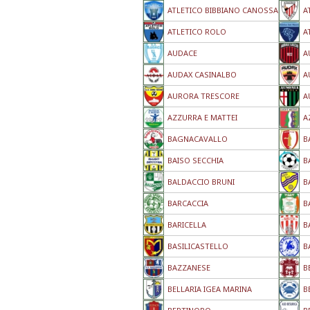
ATLETICO BIBBIANO CANOSSA
A
ATLETICO ROLO
A
AUDACE
A
AUDAX CASINALBO
A
AURORA TRESCORE
A
AZZURRA E MATTEI
A
BAGNACAVALLO
B
BAISO SECCHIA
B
BALDACCIO BRUNI
B
BARCACCIA
B
BARICELLA
B
BASILICASTELLO
B
BAZZANESE
B
BELLARIA IGEA MARINA
B