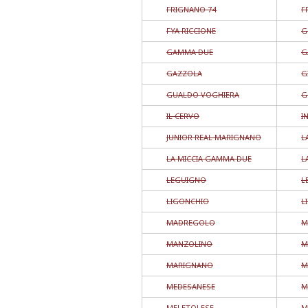
FRIGNANO 74
F
FYA RICCIONE
G
GAMMA DUE
G
GAZZOLA
G
GUALDO VOGHIERA
G
IL CERVO
I
JUNIOR REAL MARIGNANO
L
LA MICCIA GAMMA DUE
L
LEGUIGNO
L
LIGONCHIO
L
MADREGOLO
M
MANZOLINO
M
MARIGNANO
M
MEDESANESE
M
MELETOLESE
M