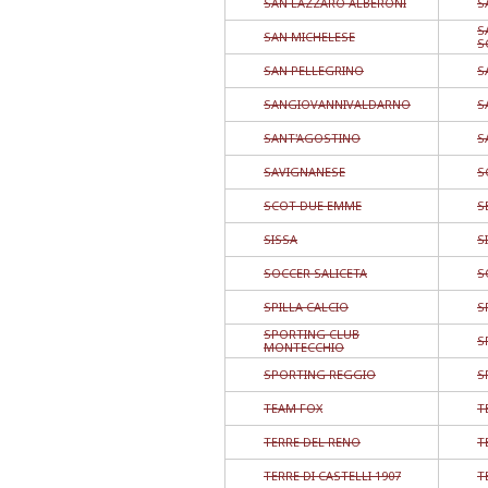
SAN LAZZARO ALBERONI
S
S
SAN MICHELESE
S
SAN PELLEGRINO
S
SANGIOVANNIVALDARNO
S
SANT'AGOSTINO
S
SAVIGNANESE
S
SCOT DUE EMME
S
SISSA
S
SOCCER SALICETA
S
SPILLA CALCIO
S
SPORTING CLUB
S
MONTECCHIO
SPORTING REGGIO
S
TEAM FOX
T
TERRE DEL RENO
T
TERRE DI CASTELLI 1907
T