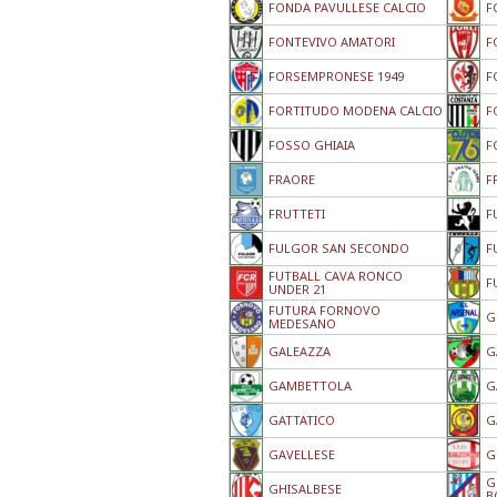
FONDA PAVULLESE CALCIO
F
FONTEVIVO AMATORI
F
FORSEMPRONESE 1949
F
FORTITUDO MODENA CALCIO
F
FOSSO GHIAIA
F
FRAORE
F
FRUTTETI
F
FULGOR SAN SECONDO
F
FUTBALL CAVA RONCO
F
UNDER 21
FUTURA FORNOVO
G
MEDESANO
GALEAZZA
G
GAMBETTOLA
G
GATTATICO
G
GAVELLESE
G
G
GHISALBESE
B