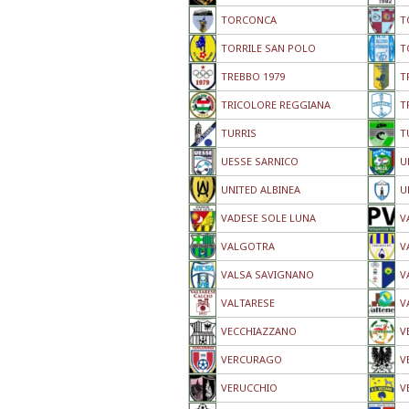
TORCONCA
T
TORRILE SAN POLO
T
TREBBO 1979
T
TRICOLORE REGGIANA
T
TURRIS
T
UESSE SARNICO
U
UNITED ALBINEA
U
VADESE SOLE LUNA
V
VALGOTRA
V
VALSA SAVIGNANO
V
VALTARESE
V
VECCHIAZZANO
V
VERCURAGO
V
VERUCCHIO
V