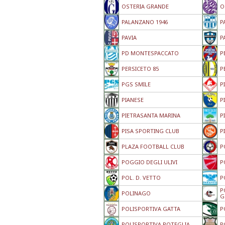
OSTERIA GRANDE
O
PALANZANO 1946
P
PAVIA
P
PD MONTESPACCATO
P
PERSICETO 85
P
PGS SMILE
P
PIANESE
P
PIETRASANTA MARINA
P
PISA SPORTING CLUB
P
PLAZA FOOTBALL CLUB
P
POGGIO DEGLI ULIVI
P
POL. D. VETTO
P
P
POLINAGO
G
POLISPORTIVA GATTA
P
POLISPORTIVA ROTEGLIA
P