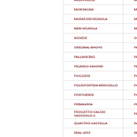
MONTAGNA
M
MURATORI VIGNOLA
M
NEW VIGNOLA
N
NOVESE
O
ORIGINAL BHOYS
P
PALLAVICINO
P
PICARDO SAVORE'
P
POGGESE
P
POLISPORTIVA BRESCELLO
P
PORTUENSE
P
PRIMAVERA
P
PROGETTO CALCIO
P
SASSUOLO 2
QUATTRO CASTELLA
R
REAL 2010
R