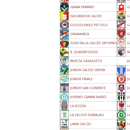
GIANA ERMINIO
G
GIULIANOVA CALCIO
G
GOSSOLENGO PITTOLO
G
GRANAMICA
G
GUASTALLA CALCIO SATURNO
G
IL QUADRIFOGLIO
I
INVICTA GAVASSETO
J
JUNIOR CALCIO CERVIA
J
JUNIOR FINALE
J
JUNIOR SAN CLEMENTE
J
JUVENES GIANNI RADICI
J
LA DOZZA
L
LA VELOCE FIUMALBO
L
LAMA CALCIO
L