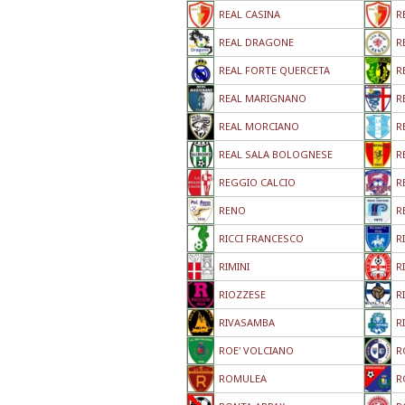
REAL CASINA
R
REAL DRAGONE
R
REAL FORTE QUERCETA
R
REAL MARIGNANO
R
REAL MORCIANO
R
REAL SALA BOLOGNESE
R
REGGIO CALCIO
R
RENO
R
RICCI FRANCESCO
R
RIMINI
R
RIOZZESE
R
RIVASAMBA
R
ROE' VOLCIANO
R
ROMULEA
R