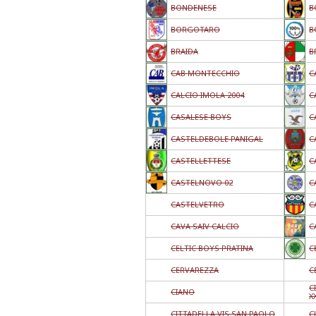
BONDENESE
B
BORGOTARO
B
BRAIDA
B
CAB MONTECCHIO
C
CALCIO IMOLA 2004
C
CASALESE BOYS
C
CASTELDEBOLE PANIGAL
C
CASTELLETTESE
C
CASTELNOVO 02
C
CASTELVETRO
C
CAVA SAIV CALCIO
C
CELTIC BOYS PRATINA
C
CERVAREZZA
C
C
CIANO
XX
CITTADELLA VIS SAN PAOLO
C