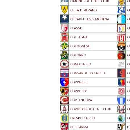
CIMONE FOOTBALL CLUB
C
CITTA' DI ALZANO
C
CITTADELLA VIS MODENA
C
CLASSE
C
COLLAGNA
C
COLOGNESE
C
COLORNO
C
COMBISALSO
C
CONSANDOLO CALCIO
C
COPPARESE
C
CORPOLO'
C
CORTENUOVA
C
COVIOLO FOOTBALL CLUB
C
CRESPO CALCIO
C
CUS PARMA
D