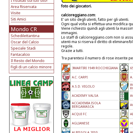
I risultati sul tuo sito!
foto dei giocatori.
Area Riservata
Visite
calcioreggiano.com
:
Siti Amici
E' un sito degli utenti, fatto per gli utenti.
Ogni qual volta si effettua una modifica qu
Mondo CR
Viene richiesto quindi agli utenti la mass
immagini.
Schedilettantina
Lo staff di calcioreggiano.com non si ass
Oscar del Calcio
utenti ma si riserva il diritto di eliminar
regole.
Speciale Stadi
Grazie a tutti.
Fantacalcio
Tra parentesi il numero di rose inserite pe
Il Resto del Mondo
Figli di un calcio minore
3MARTIRI 1949 ROCCHIGIANA
6
A.C. CARPI
A
A
A.S.D. VIGOLO
R
ACADEMY VALSA
A
ACCADEMIA ISOLA
A
BERGAMASCA
ACQUI FC
A
AGLIANESE
A
ALBISSOLA 2010
A