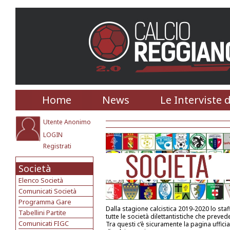
Home
News
Le Interviste 
Utente Anonimo
LOGIN
Registrati
Società
Elenco Società
Comunicati Società
Programma Gare
Dalla stagione calcistica 2019-2020 lo st
Tabellini Partite
tutte le società dilettantistiche che prevede
Comunicati FIGC
Tra questi c’è sicuramente la pagina uffici