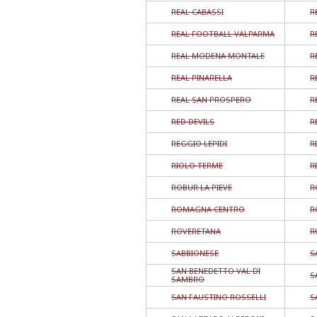
REAL CABASSI
R
REAL FOOTBALL VALPARMA
R
REAL MODENA MONTALE
R
REAL PINARELLA
R
REAL SAN PROSPERO
R
RED DEVILS
R
REGGIO LEPIDI
R
RIOLO TERME
R
ROBUR LA PIEVE
R
ROMAGNA CENTRO
R
ROVERETANA
R
SABBIONESE
S
SAN BENEDETTO VAL DI
S
SAMBRO
SAN FAUSTINO ROSSELLI
S