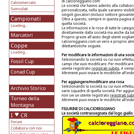
di calcioreggiano.com
Calciomercato
Le società che hanno aderito alla collabor
Svincolati
personalizzata, nella quale saranno visibil
singoli giocatori (incluso settore giovanile
Campionati
Oltre a questo, sempre in questa pagina è 
quella società.
Loading...
Le informazioni e le rose di tutte le cate
direttamente dalla società ma anche da tutti
Marcatori
Proprio grazie all'aiuto degli utenti vogli
calcioreggiano.com un vero e proprio alma
Coppe
dilettantistiche seguite.
Loading...
Per modificare le informazioni di una soci
Selezionando la società su cui vuoi effett
Fossil Cup
campi che vuoi modificare. Per modificare 
utente registrato
registrati subito
, è semp
Conad Cup
Altrimenti puoi inviare le modifiche all'ind
Per aggiungere/modificare una rosa
Selezionando la società su cui vuoi effett
Archivio Storico
varie squadre di quella società. Per aggiu
non sei un utente registrato
registrati sub
Torneo della
Altrimenti puoi inviare le modifiche all'ind
Montagna
FIGURINE DI CALCIOREGGIANO
Le società contrassegnata dal logo giallo "
I
CR
Forum
Collabora con noi