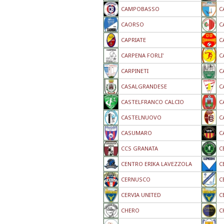
CAMPOBASSO
C
CAORSO
C
CAPRIATE
C
CARPENA FORLI'
C
CARPINETI
C
CASALGRANDESE
C
CASTELFRANCO CALCIO
C
CASTELNUOVO
C
CASUMARO
C
CCS GRANATA
C
CENTRO ERIKA LAVEZZOLA
C
CERNUSCO
C
CERVIA UNITED
C
CHERO
C