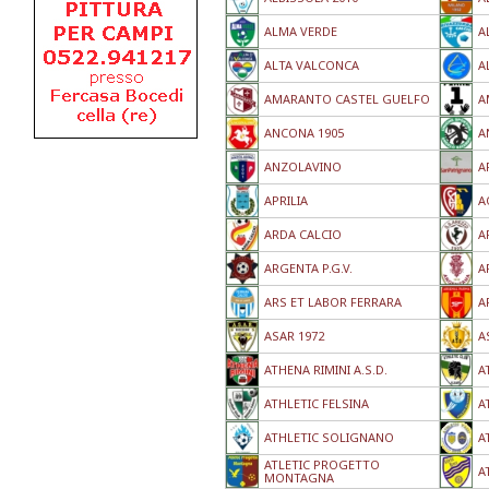
ALMA VERDE
A
ALTA VALCONCA
A
AMARANTO CASTEL GUELFO
A
ANCONA 1905
A
ANZOLAVINO
A
APRILIA
A
ARDA CALCIO
A
ARGENTA P.G.V.
A
ARS ET LABOR FERRARA
A
ASAR 1972
A
ATHENA RIMINI A.S.D.
A
ATHLETIC FELSINA
A
ATHLETIC SOLIGNANO
A
ATLETIC PROGETTO
A
MONTAGNA