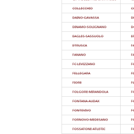
COLLECCHIO
C
DAINO GAVASSA
D
DINAMO SOLIGNANO
D
EAGLES SASSUOLO
E
ETRUSCA
F
FANANO
F
FC LEVIZZANO
F
FELLEGARA
F
FIORE
F
FOLGORE MIRANDOLA
F
FONTANA AUDAX
F
FONTEVIVO
F
FORNOVO MEDESANO
F
FOSSATONE ATLETIC
F