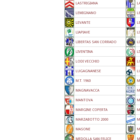
LASTRIGIANA
L
LEMIGNANO
L
LEVANTE
L
LIAPIAVE
L
LIBERTAS SAN CORRADO
L
LIVENTINA
L
LODI VECCHIO
L
LUGAGNANESE
L
M.T. 1960
M
MAGNAVACCA
M
MANTOVA
M
MARGINE COPERTA
M
MARZABOTTO 2000
M
MASONE
M
MEDOLLA SAN FELICE
M