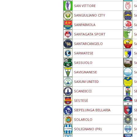
SAN VITTORE
S
SANGIULIANO CITY
S
SANPAIMOLA
S
SANTAGATA SPORT
S
SANTARCANGELO
S
SARMATESE
S
SASSUOLO
S
SAVIGNANESE
S
SAXUM UNITED
S
SCANDICCI
S
SESTESE
S
SIEPELUNGA BELLARIA
S
SOLAROLO
S
SOLIGNANO (PR)
S