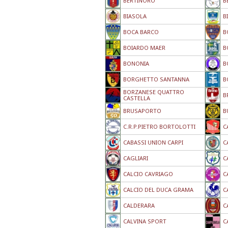
BERTINORO
B
BIASOLA
B
BOCA BARCO
B
BOIARDO MAER
B
BONONIA
B
BORGHETTO SANTANNA
B
BORZANESE QUATTRO
B
CASTELLA
BRUSAPORTO
B
C.R.P.PIETRO BORTOLOTTI
C
CABASSI UNION CARPI
C
CAGLIARI
C
CALCIO CAVRIAGO
C
CALCIO DEL DUCA GRAMA
C
CALDERARA
C
CALVINA SPORT
C