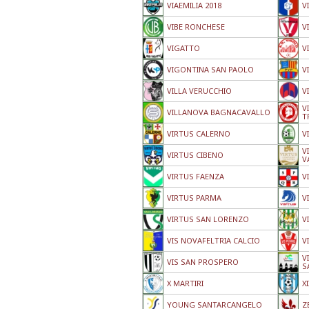
VIAEMILIA 2018
V
VIBE RONCHESE
V
VIGATTO
V
VIGONTINA SAN PAOLO
V
VILLA VERUCCHIO
V
V
VILLANOVA BAGNACAVALLO
T
VIRTUS CALERNO
V
V
VIRTUS CIBENO
V
VIRTUS FAENZA
V
VIRTUS PARMA
V
VIRTUS SAN LORENZO
V
VIS NOVAFELTRIA CALCIO
V
V
VIS SAN PROSPERO
S
X MARTIRI
X
YOUNG SANTARCANGELO
Z