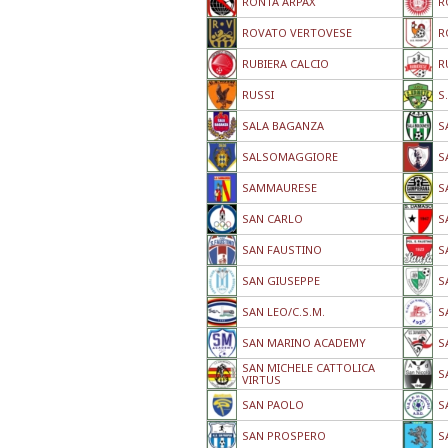
RONTA ARPAX
R
ROVATO VERTOVESE
R
RUBIERA CALCIO
R
RUSSI
S
SALA BAGANZA
S
SALSOMAGGIORE
S
SAMMAURESE
S
SAN CARLO
S
SAN FAUSTINO
S
SAN GIUSEPPE
S
SAN LEO/C.S.M.
S
SAN MARINO ACADEMY
S
SAN MICHELE CATTOLICA
S
VIRTUS
SAN PAOLO
S
SAN PROSPERO
S