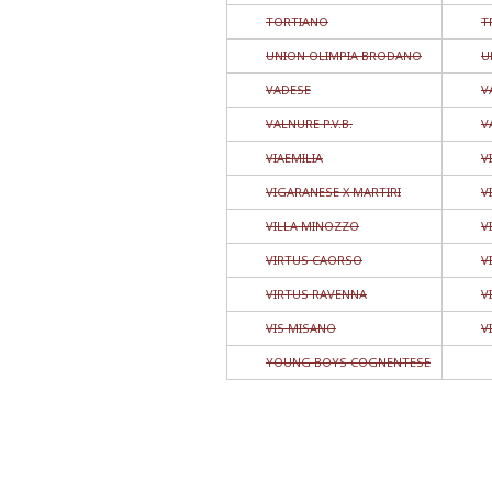
TORTIANO
T
UNION OLIMPIA BRODANO
U
VADESE
V
VALNURE P.V.B.
V
VIAEMILIA
V
VIGARANESE X MARTIRI
V
VILLA MINOZZO
V
VIRTUS CAORSO
V
VIRTUS RAVENNA
V
VIS MISANO
V
YOUNG BOYS COGNENTESE