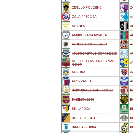
ZIBELLO POLESINE
Z
ZOLA PREDOSA
A
ALBINEA
A
AMBROSIANA RIVALTA
A
ATHLETIC CORREGGIO
A
ATLETIC VIRTUS CORREGGIO
A
ATLETICO CASTENASO VAN
A
GOOF
AURORA
A
AXYS VAL.SA
A
BABY BRAZIL SAN NICOLO'
B
BASILICA 2000
B
BELLAROSA
B
BETTOLAPONTE
B
BIANCAZZURRA
B