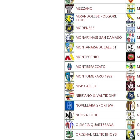
MEZZANO
M
MIRANDOLESE FOLGORE
M
CLUB
MODENESE
M
MONARI NASI SAN DAMASO
M
MONTANARA/DUCALE 61
M
MONTECCHIO
M
MONTESPACCATO
M
MONTOMBRARO 1929
M
MSP CALCIO
M
NIBBIANO & VALTIDONE
N
NOVELLARA SPORTIVA
N
NUOVA LODI
N
OLIMPIA QUARTESANA
O
ORIGINAL CELTIC BHOYS
O