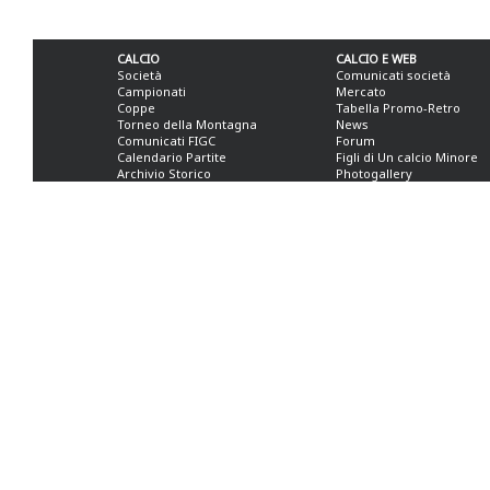
CALCIO
CALCIO E WEB
Società
Comunicati società
Campionati
Mercato
Coppe
Tabella Promo-Retro
Torneo della Montagna
News
Comunicati FIGC
Forum
Calendario Partite
Figli di Un calcio Minore
Archivio Storico
Photogallery