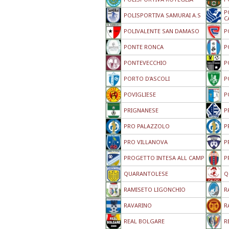
P
POLISPORTIVA SAMURAI A.S
C
POLIVALENTE SAN DAMASO
P
PONTE RONCA
P
PONTEVECCHIO
P
PORTO D'ASCOLI
P
POVIGLIESE
P
PRIGNANESE
P
PRO PALAZZOLO
P
PRO VILLANOVA
P
PROGETTO INTESA ALL CAMP
P
QUARANTOLESE
Q
RAMISETO LIGONCHIO
R
RAVARINO
R
REAL BOLGARE
R