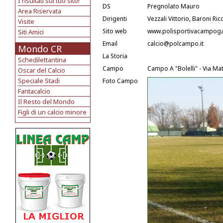
I risultati sul tuo sito!
DS
Pregnolato Mauro
Area Riservata
Dirigenti
Vezzali Vittorio, Baroni Ri
Visite
Sito web
www.polisportivacampogal
Siti Amici
Email
calcio@polcampo.it
Mondo CR
La Storia
Schedilettantina
Campo
Campo A "Bolelli" - Via Ma
Oscar del Calcio
Speciale Stadi
Foto Campo
Fantacalcio
Il Resto del Mondo
Figli di un calcio minore