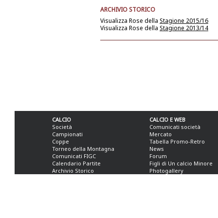
ARCHIVIO STORICO
Visualizza Rose della
Stagione 2015/16
Visualizza Rose della
Stagione 2013/14
CALCIO
CALCIO E WEB
Società
Comunicati società
Campionati
Mercato
Coppe
Tabella Promo-Retro
Torneo della Montagna
News
Comunicati FIGC
Forum
Calendario Partite
Figli di Un calcio Minore
Archivio Storico
Photogallery