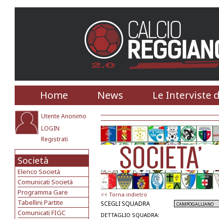
Home
News
Le Interviste 
Utente Anonimo
LOGIN
Registrati
Società
Elenco Società
Comunicati Società
Programma Gare
<< Torna indietro
Tabellini Partite
SCEGLI SQUADRA
Comunicati FIGC
DETTAGLIO SQUADRA: