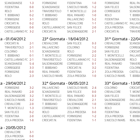
SCANDIANESE
1-3
FORMIGINE
FIDENTINA
1-0
FORMIGINE
REAL P
FIDENTINA
0-0
SCANDIANESE
S.NICOLO'/MARS.
1-2
SAN FELICE
SALSOM
ROLO
3-1
TRAVERSETOLO
T. MONTICELLI
2-0
CORREGGESE
SCANDI
T. BIBBIANO
0-2
T. BIBBIANO
REAL PANARO
1-0
ROLO
T. BIBB
E
FORMIGINE
3-1
CORREGGESE
PALLAVICINO
5-2
FIDENTINA
S.NICOL
CROCIATI N.
0-2
ROLO
CREVALCORE
1-1
CASTELLARANO FC
PALLAV
CORREGGESE
0-0
CASTELLARANO FC
SAN FELICE
2-0
ZOLA PREDOSA
CREVAL
.
CASTELLARANO FC
3-2
CROCIATI N.
SALSOMAGGIORE
2-1
CROCIATI N.
TRAVER
a - 01/04/2012
23° Giornata - 18/04/2012
31° Giornata - 22/0
CROCIATI N.
2-1
CREVALCORE
SAN FELICE
0-3
CREVALCORE
SCANDI
TRAVERSETOLO
2-1
PALLAVICINO
COLORNO
1-2
FORMIGINE
CORREG
COLORNO
1-1
SCANDIANESE
ROLO
2-0
SAN FELICE
CROCIAT
T. BIBBIANO
0-1
T. MONTICELLI
FORMIGINE
2-2
T. MONTICELLI
PALLAV
E
CASTELLARANO FC
2-1
TRAVERSETOLO
CASTELLARANO FC
1-2
SALSOMAGGIORE
ROLO
SCANDIANESE
5-4
SALSOMAGGIORE
CORREGGESE
0-1
REAL PANARO
TRAVER
CORREGGESE
3-3
T. BIBBIANO
CROCIATI N.
3-2
FIDENTINA
COLOR
FORMIGINE
0-0
REAL PANARO
FIDENTINA
2-1
ZOLA PREDOSA
CASTEL
.
ROLO
2-3
S.NICOLO'/MARS.
ZOLA PREDOSA
1-0
S.NICOLO'/MARS.
T. BIBB
a - 29/04/2012
32° Giornata - 06/05/2012
33° Giornata - 13/0
FORMIGINE
3-2
PALLAVICINO
S.NICOLO'/MARS.
2-4
COLORNO
CROCIAT
REAL PANARO
2-0
SCANDIANESE
SAN FELICE
0-0
CREVALCORE
T. MONT
SALSOMAGGIORE
3-2
T. MONTICELLI
REAL PANARO
0-3
SAN FELICE
TRAVER
S.NICOLO'/MARS.
3-2
TRAVERSETOLO
CREVALCORE
2-1
SALSOMAGGIORE
PALLAV
CREVALCORE
2-0
T. BIBBIANO
SALSOMAGGIORE
1-0
CORREGGESE
CASTEL
T. MONTICELLI
1-3
CORREGGESE
COLORNO
1-1
ROLO
FORMIG
SAN FELICE
0-2
ROLO
ZOLA PREDOSA
0-0
FIDENTINA
SCANDI
FC
FIDENTINA
2-0
CASTELLARANO FC
FORMIGINE
1-2
ZOLA PREDOSA
T. BIBB
ZOLA PREDOSA
1-0
CROCIATI N.
FIDENTINA
1-1
S.NICOLO'/MARS.
REAL P
a - 20/05/2012
CREVALCORE
3-1
ZOLA PREDOSA
0-0