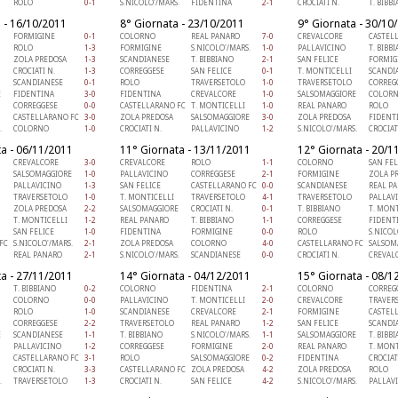
ROLO
0-1
S.NICOLO'/MARS.
FIDENTINA
2-1
CROCIATI N.
T. BIBB
 - 16/10/2011
8° Giornata - 23/10/2011
9° Giornata - 30/10
FORMIGINE
0-1
COLORNO
REAL PANARO
7-0
CREVALCORE
CASTEL
ROLO
1-3
FORMIGINE
S.NICOLO'/MARS.
1-0
PALLAVICINO
T. BIBB
ZOLA PREDOSA
1-3
SCANDIANESE
T. BIBBIANO
2-1
SAN FELICE
FORMIG
CROCIATI N.
1-3
CORREGGESE
SAN FELICE
0-1
T. MONTICELLI
SCANDI
SCANDIANESE
0-1
ROLO
TRAVERSETOLO
1-0
TRAVERSETOLO
CORREG
E
FIDENTINA
3-0
FIDENTINA
CREVALCORE
1-0
SALSOMAGGIORE
COLOR
CORREGGESE
0-0
CASTELLARANO FC
T. MONTICELLI
1-0
REAL PANARO
ROLO
CASTELLARANO FC
3-0
ZOLA PREDOSA
SALSOMAGGIORE
3-0
ZOLA PREDOSA
FIDENT
.
COLORNO
1-0
CROCIATI N.
PALLAVICINO
1-2
S.NICOLO'/MARS.
CROCIAT
a - 06/11/2011
11° Giornata - 13/11/2011
12° Giornata - 20/1
CREVALCORE
3-0
CREVALCORE
ROLO
1-1
COLORNO
SAN FEL
SALSOMAGGIORE
1-0
PALLAVICINO
CORREGGESE
2-1
FORMIGINE
ZOLA P
PALLAVICINO
1-3
SAN FELICE
CASTELLARANO FC
0-0
SCANDIANESE
REAL P
TRAVERSETOLO
1-0
T. MONTICELLI
TRAVERSETOLO
4-1
TRAVERSETOLO
PALLAV
ZOLA PREDOSA
2-2
SALSOMAGGIORE
CROCIATI N.
0-1
T. BIBBIANO
T. MONT
T. MONTICELLI
1-2
REAL PANARO
T. BIBBIANO
1-1
CORREGGESE
FIDENT
SAN FELICE
1-0
FIDENTINA
FORMIGINE
0-0
ROLO
S.NICOL
FC
S.NICOLO'/MARS.
2-1
ZOLA PREDOSA
COLORNO
4-0
CASTELLARANO FC
SALSOM
REAL PANARO
2-1
S.NICOLO'/MARS.
SCANDIANESE
0-0
CROCIATI N.
CREVAL
a - 27/11/2011
14° Giornata - 04/12/2011
15° Giornata - 08/1
T. BIBBIANO
0-2
COLORNO
FIDENTINA
2-1
COLORNO
CORREG
COLORNO
0-0
PALLAVICINO
T. MONTICELLI
2-0
CREVALCORE
TRAVER
ROLO
1-0
SCANDIANESE
CREVALCORE
2-1
FORMIGINE
CASTEL
CORREGGESE
2-2
TRAVERSETOLO
REAL PANARO
1-2
SAN FELICE
SCANDI
E
SCANDIANESE
1-1
T. BIBBIANO
S.NICOLO'/MARS.
1-1
SALSOMAGGIORE
T. BIBB
PALLAVICINO
1-2
CORREGGESE
FORMIGINE
2-0
REAL PANARO
T. MONT
CASTELLARANO FC
3-1
ROLO
SALSOMAGGIORE
0-2
FIDENTINA
CROCIAT
CROCIATI N.
3-3
CASTELLARANO FC
ZOLA PREDOSA
4-2
ZOLA PREDOSA
ROLO
.
TRAVERSETOLO
1-3
CROCIATI N.
SAN FELICE
4-2
S.NICOLO'/MARS.
PALLAV