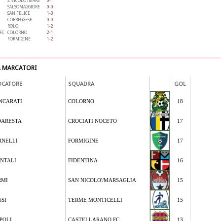
S.NICOLO'/MARS.
0-1
SALSOMAGGIORE
0-0
SAN FELICE
1-3
CORREGGESE
0-0
ROLO
1-2
FC
COLORNO
2-1
FORMIGINE
1-2
A MARCATORI
OCATORE
SQUADRA
GOL
NCARATI
COLORNO
18
DARESTA
CROCIATI NOCETO
17
RNELLI
FORMIGINE
17
NTALI
FIDENTINA
16
RMI
SAN NICOLO'/MARSAGLIA
15
SSI
TERME MONTICELLI
15
POLI
CASTELLARANO FC
13