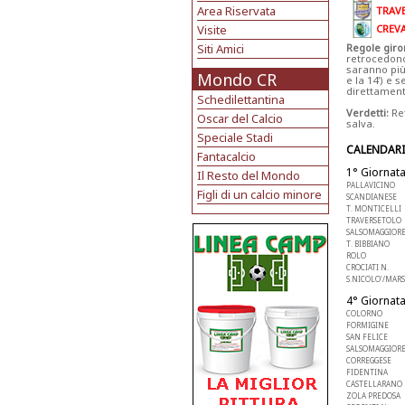
Area Riservata
TRAV
Visite
CREV
Siti Amici
Regole giro
retrocedono 
saranno più 
Mondo CR
e la 14') e 
direttament
Schedilettantina
Verdetti:
Ret
Oscar del Calcio
salva.
Speciale Stadi
CALENDAR
Fantacalcio
1° Giornata
Il Resto del Mondo
PALLAVICINO
Figli di un calcio minore
SCANDIANESE
T. MONTICELLI
TRAVERSETOLO
SALSOMAGGIOR
T. BIBBIANO
ROLO
CROCIATI N.
S.NICOLO'/MARS
4° Giornata
COLORNO
FORMIGINE
SAN FELICE
SALSOMAGGIOR
CORREGGESE
FIDENTINA
CASTELLARANO 
ZOLA PREDOSA