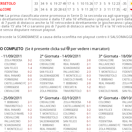
ERSETOLO
33
34
9
6
19
27
49
17
6
1
10
15
26
17
3
5
9
12
23
-35
ALCORE
26
34
6
8
20
28
63
17
3
5
9
11
28
17
3
3
11
17
35
-42
ne:
La prima classificata viene promossa in Serie D; la seconda va agli spareggi; 
direttamente in Promozione e dalla 13' alla 16' effettuano i playout, se però dalla 1
di 7 punti di distacco anche la 16' retrocederà direttamente (e giocheranno i playo
se dalla 15' alla 14' ci saranno più di 7 punti di distacco anche la 15' e la 16' retroce
e senza disputare nessun playout.
rocede la SCANDIANESE a causa della sconfitta nei playout contro il SALSOMAGGI
IO COMPLETO
(Se è presente clicka sul
per vedere i marcatori)
 - 11/09/2011
2° Giornata - 14/09/2011
3° Giornata - 18/09
ZOLA PREDOSA
3-2
COLORNO
ROLO
2-0
CREVALCORE
SALSOM
COLORNO
3-4
CREVALCORE
REAL PANARO
2-1
PALLAVICINO
FORMIG
SAN FELICE
1-4
FORMIGINE
SCANDIANESE
4-0
SCANDIANESE
CROCIAT
FIDENTINA
0-2
SAN FELICE
PALLAVICINO
2-3
T. MONTICELLI
FIDENT
E
REAL PANARO
0-0
SALSOMAGGIORE
T. MONTICELLI
0-3
TRAVERSETOLO
COLOR
FORMIGINE
0-3
CORREGGESE
S.NICOLO'/MARS.
1-4
T. BIBBIANO
CASTEL
CASTELLARANO FC
2-1
FIDENTINA
T. BIBBIANO
2-0
REAL PANARO
ZOLA P
CORREGGESE
2-1
CASTELLARANO FC
CROCIATI N.
1-2
ROLO
CORREG
.
CREVALCORE
3-1
ZOLA PREDOSA
TRAVERSETOLO
0-1
S.NICOLO'/MARS.
SAN FEL
 - 25/09/2011
5° Giornata - 02/10/2011
6° Giornata - 09/10
T. BIBBIANO
2-1
CREVALCORE
ZOLA PREDOSA
1-0
COLORNO
PALLAV
TRAVERSETOLO
1-1
PALLAVICINO
CASTELLARANO FC
0-1
FORMIGINE
T. MONT
REAL PANARO
0-2
SCANDIANESE
CORREGGESE
3-2
SAN FELICE
CREVAL
E
S.NICOLO'/MARS.
1-3
T. MONTICELLI
COLORNO
0-1
CORREGGESE
SALSOM
CREVALCORE
1-3
TRAVERSETOLO
CROCIATI N.
0-1
ROLO
SCANDI
PALLAVICINO
3-1
SALSOMAGGIORE
SAN FELICE
0-1
FIDENTINA
REAL P
FC
SCANDIANESE
2-2
T. BIBBIANO
ROLO
0-1
CASTELLARANO FC
TRAVER
T. MONTICELLI
0-1
REAL PANARO
FORMIGINE
0-3
ZOLA PREDOSA
S.NICOL