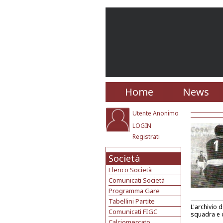
Home
News
Utente Anonimo
LOGIN
Registrati
Società
Elenco Società
Comunicati Società
Programma Gare
Tabellini Partite
L'archivio 
Comunicati FIGC
squadra e c
Calciomercato