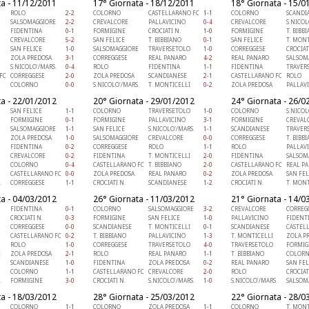
a - 11/12/2011
17° Giornata - 18/12/2011
18° Giornata - 15/0
ROLO
2-2
COLORNO
CASTELLARANO FC
1-1
COLORNO
SCANDI
SALSOMAGGIORE
2-2
CREVALCORE
PALLAVICINO
0-4
CREVALCORE
S.NICOL
FIDENTINA
0-1
FORMIGINE
CROCIATI N.
1-0
FORMIGINE
T. BIBB
CREVALCORE
5-2
SAN FELICE
T. BIBBIANO
0-1
SAN FELICE
T. MONT
SAN FELICE
1-0
SALSOMAGGIORE
TRAVERSETOLO
1-0
CORREGGESE
CROCIAT
ZOLA PREDOSA
3-1
CORREGGESE
REAL PANARO
4-2
REAL PANARO
SALSOM
S.NICOLO'/MARS.
0-4
ROLO
FIDENTINA
1-1
FIDENTINA
TRAVER
FC
CORREGGESE
2-0
ZOLA PREDOSA
SCANDIANESE
2-1
CASTELLARANO FC
ROLO
COLORNO
0-0
S.NICOLO'/MARS.
T. MONTICELLI
0-2
ZOLA PREDOSA
PALLAV
a - 22/01/2012
20° Giornata - 29/01/2012
24° Giornata - 26/0
SAN FELICE
1-1
COLORNO
TRAVERSETOLO
1-0
COLORNO
S.NICOL
FORMIGINE
0-1
FORMIGINE
PALLAVICINO
3-1
FORMIGINE
CREVAL
SALSOMAGGIORE
1-1
SAN FELICE
S.NICOLO'/MARS.
1-1
SCANDIANESE
TRAVER
ZOLA PREDOSA
1-0
SALSOMAGGIORE
CREVALCORE
0-0
CORREGGESE
T. BIBB
FIDENTINA
0-2
CORREGGESE
ROLO
1-1
ROLO
PALLAV
CREVALCORE
0-2
FIDENTINA
T. MONTICELLI
2-0
FIDENTINA
SALSOM
COLORNO
0-4
CASTELLARANO FC
T. BIBBIANO
2-0
CASTELLARANO FC
REAL P
CASTELLARANO FC
0-0
ZOLA PREDOSA
REAL PANARO
0-2
ZOLA PREDOSA
SAN FEL
.
CORREGGESE
1-1
CROCIATI N.
SCANDIANESE
1-2
CROCIATI N.
T. MONT
a - 04/03/2012
26° Giornata - 11/03/2012
21° Giornata - 14/0
FIDENTINA
0-1
COLORNO
SALSOMAGGIORE
3-2
CREVALCORE
CORREG
CROCIATI N.
0-3
FORMIGINE
SAN FELICE
1-0
PALLAVICINO
FIDENT
CORREGGESE
0-0
SCANDIANESE
T. MONTICELLI
0-1
SCANDIANESE
CASTEL
CASTELLARANO FC
0-2
T. BIBBIANO
PALLAVICINO
1-3
T. MONTICELLI
ZOLA P
ROLO
1-0
CORREGGESE
TRAVERSETOLO
4-0
TRAVERSETOLO
FORMIG
E
ZOLA PREDOSA
2-1
ROLO
REAL PANARO
1-1
T. BIBBIANO
COLOR
SCANDIANESE
1-0
FIDENTINA
ZOLA PREDOSA
0-2
REAL PANARO
SAN FEL
COLORNO
1-1
CASTELLARANO FC
CREVALCORE
2-0
ROLO
CROCIAT
.
FORMIGINE
3-0
CROCIATI N.
S.NICOLO'/MARS.
1-0
S.NICOLO'/MARS.
SALSOM
a - 18/03/2012
28° Giornata - 25/03/2012
22° Giornata - 28/0
COLORNO
1-1
COLORNO
ZOLA PREDOSA
1-1
COLORNO
T. MONT