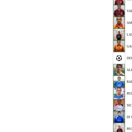
VA
AM
LA
GA
DE
AL
RA
PE
SI
DI
PE