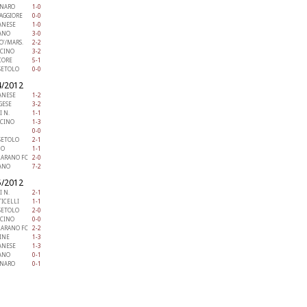
ANARO
1-0
AGGIORE
0-0
ANESE
1-0
IANO
3-0
O'/MARS.
2-2
ICINO
3-2
CORE
5-1
SETOLO
0-0
4/2012
ANESE
1-2
GESE
3-2
I N.
1-1
ICINO
1-3
0-0
SETOLO
2-1
NO
1-1
LARANO FC
2-0
IANO
7-2
5/2012
I N.
2-1
ICELLI
1-1
SETOLO
2-0
ICINO
0-0
LARANO FC
2-2
INE
1-3
ANESE
1-3
IANO
0-1
ANARO
0-1