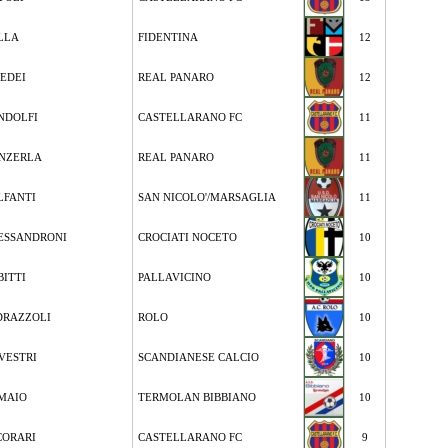
LLA
FIDENTINA
12
EDEI
REAL PANARO
12
NDOLFI
CASTELLARANO FC
11
NZERLA
REAL PANARO
11
LFANTI
SAN NICOLO'/MARSAGLIA
11
ESSANDRONI
CROCIATI NOCETO
10
BITTI
PALLAVICINO
10
DRAZZOLI
ROLO
10
LVESTRI
SCANDIANESE CALCIO
10
 MAIO
TERMOLAN BIBBIANO
10
CORARI
CASTELLARANO FC
9