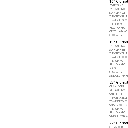
16° Giornat
FORMIGINE
PALLAVICINO
SCANDIANESE
T. MONTICELLI
TRAVERSETOLO
T. BIBBIANO
REAL PANARO
CASTELLARANO 
CROCIATI N.
19° Giornat
PALLAVICINO
SCANDIANESE
T. MONTICELLI
TRAVERSETOLO
T. BIBBIANO
REAL PANARO
ROLO
CROCIATI N.
S.NICOLO'/MARS
25° Giornat
CREVALCORE
PALLAVICINO
SAN FELICE
T. MONTICELLI
TRAVERSETOLO
SALSOMAGGIOR
T. BIBBIANO
REAL PANARO
S.NICOLO'/MARS
27° Giornat
CREVALCORE