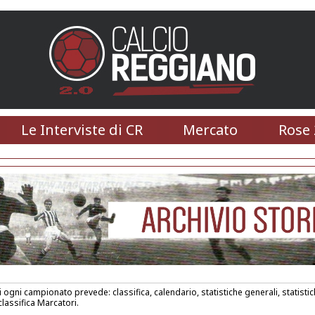
Le Interviste di CR
Mercato
Rose 
di ogni campionato prevede: classifica, calendario, statistiche generali, statistic
lassifica Marcatori.