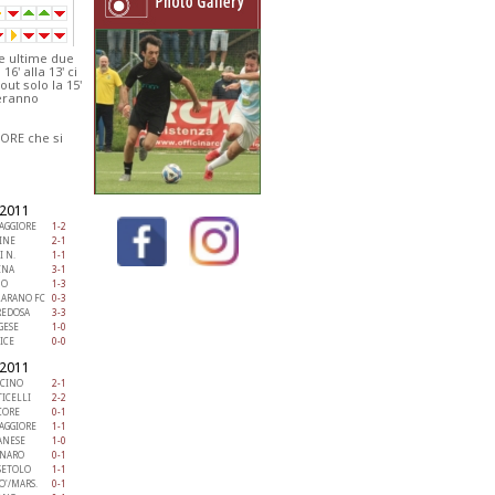
le ultime due
6' alla 13' ci
ut solo la 15'
deranno
ORE che si
/2011
AGGIORE
1-2
INE
2-1
I N.
1-1
INA
3-1
NO
1-3
LARANO FC
0-3
REDOSA
3-3
GESE
1-0
ICE
0-0
/2011
ICINO
2-1
ICELLI
2-2
CORE
0-1
AGGIORE
1-1
ANESE
1-0
ANARO
0-1
SETOLO
1-1
O'/MARS.
0-1