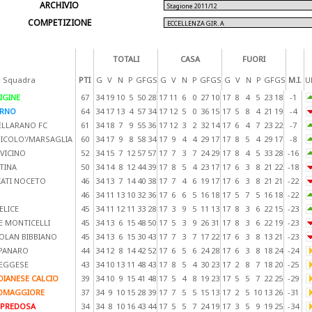
ARCHIVIO
COMPETIZIONE
TOTALI
CASA
FUORI
 Squadra
PTI
G
V
N
P
GF
GS
G
V
N
P
GF
GS
G
V
N
P
GF
GS
M.I.
Ul
IGINE
67
34
19
10
5
50
28
17
11
6
0
27
10
17
8
4
5
23
18
-1
RNO
64
34
17
13
4
57
34
17
12
5
0
36
15
17
5
8
4
21
19
-4
ELLARANO FC
61
34
18
7
9
55
36
17
12
3
2
32
14
17
6
4
7
23
22
-7
NICOLO'/MARSAGLIA
60
34
17
9
8
58
34
17
9
4
4
29
17
17
8
5
4
29
17
-8
VICINO
52
34
15
7
12
57
57
17
7
3
7
24
29
17
8
4
5
33
28
-16
TINA
50
34
14
8
12
44
39
17
8
5
4
23
17
17
6
3
8
21
22
-18
IATI NOCETO
46
34
13
7
14
40
38
17
7
4
6
19
17
17
6
3
8
21
21
-22
46
34
11
13
10
32
36
17
6
6
5
16
18
17
5
7
5
16
18
-22
ELICE
45
34
11
12
11
33
28
17
3
9
5
11
13
17
8
3
6
22
15
-23
E MONTICELLI
45
34
13
6
15
48
50
17
5
3
9
26
31
17
8
3
6
22
19
-23
OLAN BIBBIANO
45
34
13
6
15
30
43
17
7
3
7
17
22
17
6
3
8
13
21
-23
 PANARO
44
34
12
8
14
42
52
17
6
5
6
24
28
17
6
3
8
18
24
-24
EGGESE
43
34
10
13
11
48
43
17
8
5
4
30
23
17
2
8
7
18
20
-25
DIANESE CALCIO
39
34
10
9
15
41
48
17
5
4
8
19
23
17
5
5
7
22
25
-29
OMAGGIORE
37
34
9
10
15
28
39
17
7
5
5
15
13
17
2
5
10
13
26
-31
 PREDOSA
34
34
8
10
16
43
44
17
5
5
7
24
19
17
3
5
9
19
25
-34