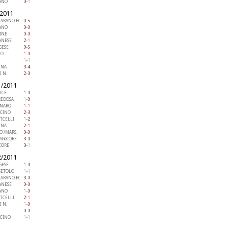
IANO
0-1
/2011
LARANO FC
0-5
IANO
0-0
INE
0-0
ANESE
2-1
GESE
0-5
NO
1-0
1-1
INA
3-4
I N.
2-0
1/2011
ICE
1-0
REDOSA
1-0
ANARO
1-1
ICINO
2-3
ICELLI
1-2
INA
2-1
O'/MARS.
0-0
AGGIORE
3-0
CORE
3-1
2/2011
GESE
1-0
SETOLO
1-1
LARANO FC
3-0
ANESE
0-0
IANO
1-0
ICELLI
2-1
I N.
1-0
0-0
ICINO
1-1