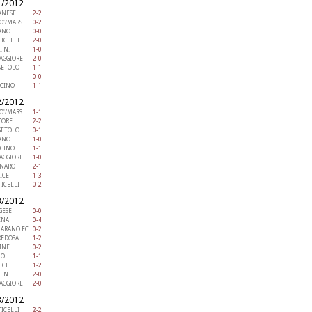
1/2012
ANESE
2-2
O'/MARS.
0-2
IANO
0-0
ICELLI
2-0
I N.
1-0
AGGIORE
2-0
SETOLO
1-1
0-0
ICINO
1-1
2/2012
O'/MARS.
1-1
CORE
2-2
SETOLO
0-1
IANO
1-0
ICINO
1-1
AGGIORE
1-0
ANARO
2-1
ICE
1-3
ICELLI
0-2
3/2012
GESE
0-0
INA
0-4
LARANO FC
0-2
REDOSA
1-2
INE
0-2
NO
1-1
ICE
1-2
I N.
2-0
AGGIORE
2-0
3/2012
ICELLI
2-2