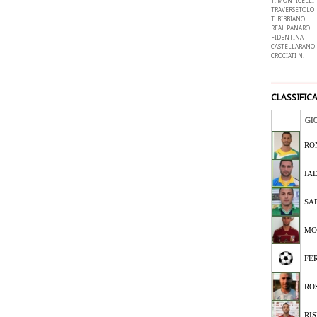
T. MONTICELLI
TRAVERSETOLO
T. BIBBIANO
REAL PANARO
FIDENTINA
CASTELLARANO 
CROCIATI N.
CLASSIFIC
GI
RO
IA
SA
MO
FE
RO
RIS