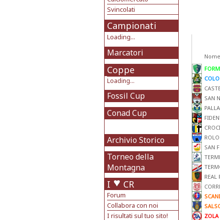
Svincolati
Campionati
Loading...
Marcatori
Nome
Coppe
FORM
COLO
Loading...
CAST
Fossil Cup
SAN 
PALLA
Conad Cup
FIDEN
CROC
ROLO
Archivio Storico
SAN F
Torneo della
TERM
Montagna
TERM
REAL
I
CR
CORR
Forum
SCAN
Collabora con noi
SALS
I risultati sul tuo sito!
ZOLA