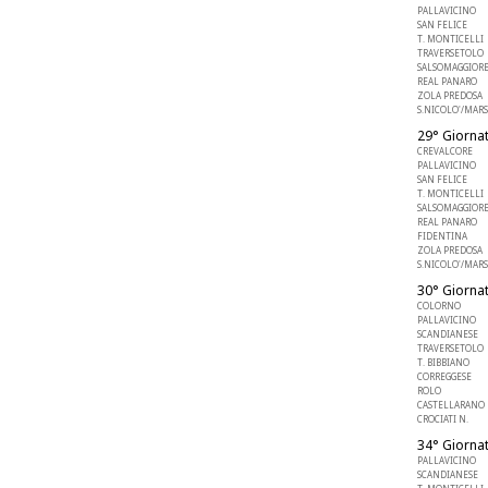
PALLAVICINO
SAN FELICE
T. MONTICELLI
TRAVERSETOLO
SALSOMAGGIOR
REAL PANARO
ZOLA PREDOSA
S.NICOLO'/MARS
29° Giornat
CREVALCORE
PALLAVICINO
SAN FELICE
T. MONTICELLI
SALSOMAGGIOR
REAL PANARO
FIDENTINA
ZOLA PREDOSA
S.NICOLO'/MARS
30° Giornat
COLORNO
PALLAVICINO
SCANDIANESE
TRAVERSETOLO
T. BIBBIANO
CORREGGESE
ROLO
CASTELLARANO 
CROCIATI N.
34° Giornat
PALLAVICINO
SCANDIANESE