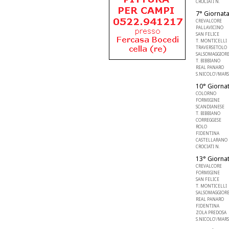
CROCIATI N.
7° Giornata
CREVALCORE
PALLAVICINO
SAN FELICE
T. MONTICELLI
TRAVERSETOLO
SALSOMAGGIOR
T. BIBBIANO
REAL PANARO
S.NICOLO'/MARS
10° Giornat
COLORNO
FORMIGINE
SCANDIANESE
T. BIBBIANO
CORREGGESE
ROLO
FIDENTINA
CASTELLARANO 
CROCIATI N.
13° Giornat
CREVALCORE
FORMIGINE
SAN FELICE
T. MONTICELLI
SALSOMAGGIOR
REAL PANARO
FIDENTINA
ZOLA PREDOSA
S.NICOLO'/MARS