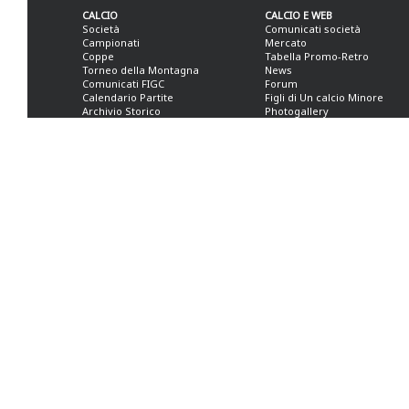
CALCIO
CALCIO E WEB
Società
Comunicati società
Campionati
Mercato
Coppe
Tabella Promo-Retro
Torneo della Montagna
News
Comunicati FIGC
Forum
Calendario Partite
Figli di Un calcio Minore
Archivio Storico
Photogallery