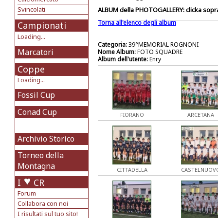
Svincolati
ALBUM della PHOTOGALLERY: clicka sopra 
Torna all'elenco degli album
Campionati
Loading...
Categoria:
39°MEMORIAL ROGNONI
Marcatori
Nome Album:
FOTO SQUADRE
Album dell'utente:
Enry
Coppe
Loading...
Fossil Cup
Conad Cup
FIORANO
ARCETANA
Archivio Storico
Torneo della
Montagna
CITTADELLA
CASTELNUOV
I
CR
Forum
Collabora con noi
I risultati sul tuo sito!