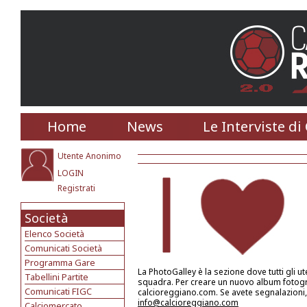
Home
News
Le Interviste di
Utente Anonimo
LOGIN
Registrati
Società
Elenco Società
Comunicati Società
Programma Gare
La PhotoGalley è la sezione dove tutti gli u
Tabellini Partite
squadra. Per creare un nuovo album fotograf
Comunicati FIGC
calcioreggiano.com. Se avete segnalazioni, 
info@calcioreggiano.com
Calciomercato