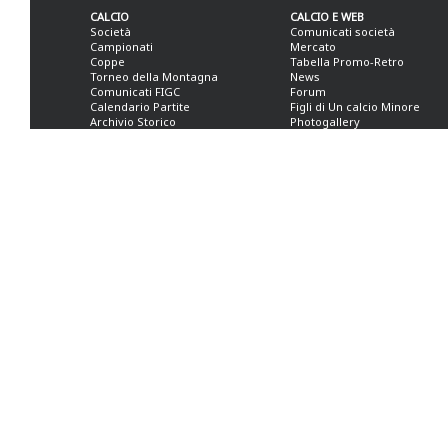
CALCIO
CALCIO E WEB
Società
Comunicati società
Campionati
Mercato
Coppe
Tabella Promo-Retro
Torneo della Montagna
News
Comunicati FIGC
Forum
Calendario Partite
Figli di Un calcio Minore
Archivio Storico
Photogallery