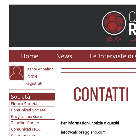
Home
News
Le Interviste di
Utente Anonimo
LOGIN
Registrati
Società
Elenco Società
Comunicati Società
Programma Gare
Tabellini Partite
Per informazioni, notizie o quesiti
Comunicati FIGC
info@calcioreggiano.com
Calciomercato