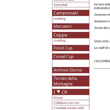
Se vuoi ent
Svincolati
indicandoci
Campionati
Gestione m
Loading...
Gestione ri
Marcatori
Zoom dei c
Coppe
Loading...
Sono solo a
Fossil Cup
Lo staff di
Conad Cup
CALCIOREGGI
Archivio Storico
Torneo della
Montagna
I
CR
Forum
Collabora con noi
I risultati sul tuo sito!