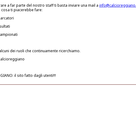
rare a far parte del nostro staff ti basta inviare una mail a
info@calcioreggian
 cosa ti piacerebbe fare:
arcatori
sultati
ampionati
lcuni dei ruoli che continuamente ricerchiamo.
 calcioreggiano
ANO: il sito fatto dagli utenti!!!