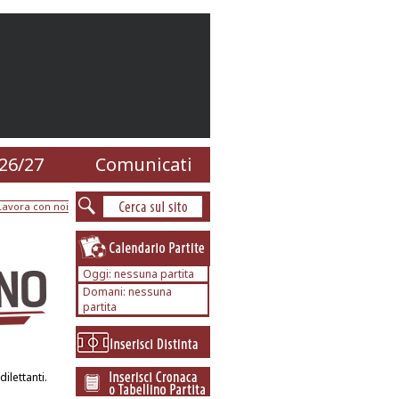
26/27
Comunicati
Lavora con noi
Oggi: nessuna partita
Domani: nessuna
partita
ilettanti.