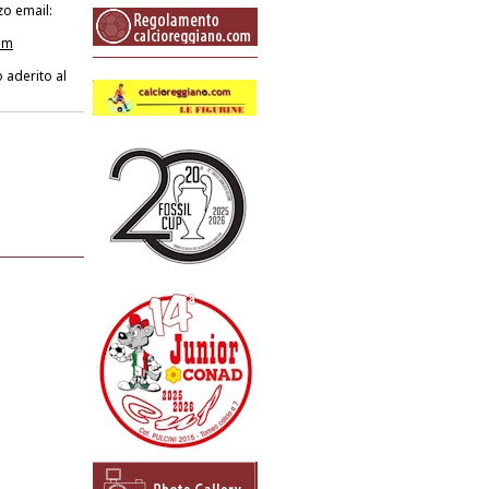
zo email:
om
 aderito al