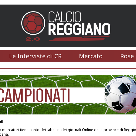
Le Interviste di CR
Mercato
Rose 
OR
ca marcatori tiene conto dei tabellini dei giornali Online delle province di Reggio
dena.