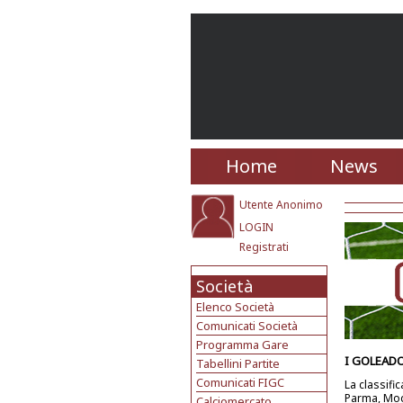
Home
News
Utente Anonimo
LOGIN
Registrati
Società
Elenco Società
Comunicati Società
Programma Gare
I GOLEAD
Tabellini Partite
Comunicati FIGC
La classifi
Parma, Mo
Calciomercato