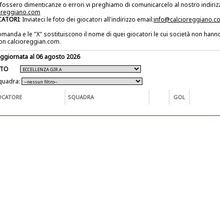
 fossero dimenticanze o errori vi preghiamo di comunicarcelo al nostro indiriz
oreggiano.com
CATORI
: Inviateci le foto dei giocatori all'indirizzo email:
info@calcioreggiano.c
domanda e le "X" sostituiscono il nome di quei giocatori le cui società non hanno
on calcioreggian.com.
aggiornata al 06 agosto 2026
NATO
squadra:
OCATORE
SQUADRA
GOL