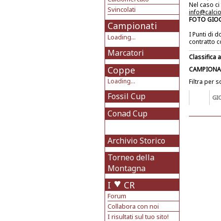
Nel caso ci
Svincolati
info@calci
FOTO GIO
Campionati
I Punti di 
Loading...
contratto c
Marcatori
Classifica 
Coppe
CAMPIO
Loading...
Filtra per 
Fossil Cup
GI
Conad Cup
Archivio Storico
Torneo della
Montagna
I
CR
Forum
Collabora con noi
I risultati sul tuo sito!