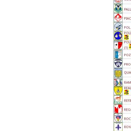
PALL
PIAC
POL
POL
POL
(1)
POZ
PRO
QUA
RAM
REA
REFI
REG
ROC
ROYA