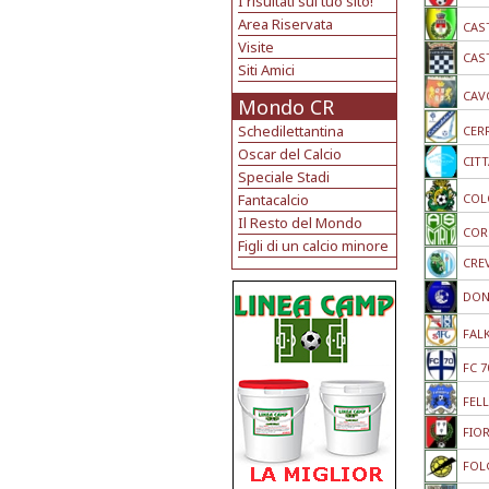
I risultati sul tuo sito!
Area Riservata
CAS
Visite
CAS
Siti Amici
CAV
Mondo CR
Schedilettantina
CER
Oscar del Calcio
CITT
Speciale Stadi
Fantacalcio
COL
Il Resto del Mondo
COR
Figli di un calcio minore
CRE
DON 
FAL
FC 7
FEL
FIO
FOL