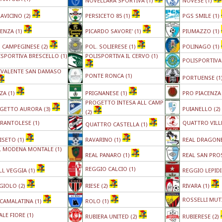
NOVELLARA SPORTIVA (1)
NOVESE (1)
AVICINO (2)
PERSICETO 85 (1)
PGS SMILE (1)
ENZA (1)
PICARDO SAVORE' (1)
PIUMAZZO (1)
. CAMPEGINESE (2)
POL. SOLIERESE (1)
POLINAGO (1)
ISPORTIVA BRESCELLO (1)
POLISPORTIVA IL CERVO (1)
POLISPORTIVA 
IVALENTE SAN DAMASO
PONTE RONCA (1)
PORTUENSE (1
ZA (1)
PRIGNANESE (1)
PRO PIACENZA 
PROGETTO INTESA ALL CAMP
GETTO AURORA (3)
PUIANELLO (2)
(2)
RANTOLESE (1)
QUATTRO VILLE
QUATTRO CASTELLA (1)
ISETO (1)
RAVARINO (1)
REAL DRAGONE
L MODENA MONTALE (1)
REAL PANARO (1)
REAL SAN PRO
REGGIO CALCIO (1)
LL VEGGIA (1)
REGGIO LEPIDI
GIOLO (2)
RIESE (2)
RIVARA (1)
ROSSELLI MUTI
CAMALATINA (1)
ROLO (1)
LE FIORE (1)
RUBIERA UNITED (2)
RUBIERESE (2)