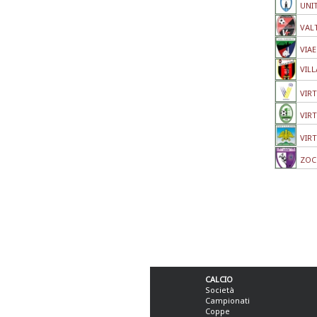
UNIT
VAL
VIAE
VILL
VIR
VIR
VIR
ZOC
CALCIO
Società
Campionati
Coppe