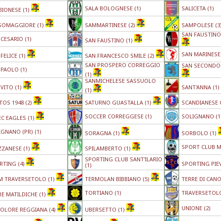
SALA BOLOGNESE (1)
SALICETA (1)
BIONESE (1)
SOMAGGIORE (1)
SAMMARTINESE (2)
SAMPOLESE (3
SAN FAUSTINO 
CESARIO (1)
SAN FAUSTINO (1)
SAN MARINESE 
FELICE (1)
SAN FRANCESCO SMILE (2)
SAN PROSPERO CORREGGIO
SAN SECONDO 
 PAOLO (1)
(1)
SANMICHELESE SASSUOLO
VITO (1)
SANT'ANNA (1)
(1)
TOS 1948 (2)
SATURNO GUASTALLA (1)
SCANDIANESE 
SOCCER CORREGGESE (1)
SOLIGNANO (1
EC EAGLES (1)
GNANO (PR) (1)
SORAGNA (1)
SORBOLO (1)
SPORT CLUB M
ZZANESE (1)
SPILAMBERTO (1)
SPORTING CLUB SANT'ILARIO
RTING (4)
SPORTING PIEV
(1)
M TRAVERSETOLO (1)
TERMOLAN BIBBIANO (5)
TERRE DI CANO
TORTIANO (1)
TRAVERSETOLO
E MATILDICHE (1)
UNIONE (2)
COLORE REGGIANA (4)
UBERSETTO (1)