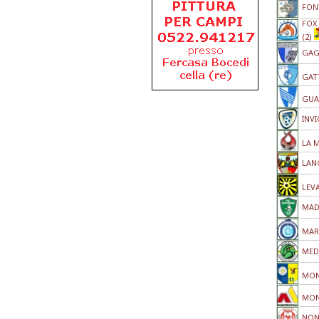
FON
FOX
(2)
GAG
GAT
GUA
INV
LA M
LAN
LEV
MAD
MAR
MED
MON
MON
NON