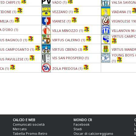
ED CARPI (1)
VADO (1)
VALSA SAVIGN
TIDONE (1)
VEZZANO (1)
VIADANA (1)
MILIA (1)
VIANESE (1)
VIGNOLESE 190
A D'ORO (1)
VILLA MINOZZO (1)
VILLANOVA 96 
VIRTUS CAMPO
TUS BAGNOLO (1)
VIRTUS CALERNO (1)
TUS CAMPOSANTO (1)
VIRTUS CIBENO (3)
VIRTUS MANDR
YOUNG BOYS 
VIS SAN PROSPERO (1)
TUS PAVULLESE (1)
(1)
CA (1)
ZOLA PREDOSA (1)
CALCIO E WEB
MONDO CR
Comunicati società
Facebook
U
Mercato
Stadi
L
Tabella Promo-Retro
Oscar di calcioreggiano
R