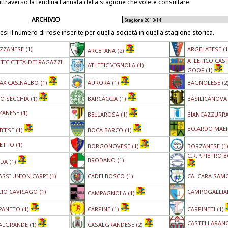
attraverso la tendina l'annata della stagione che volete consultare.
ARCHIVIO
esi il numero di rose inserite per quella società in quella stagione storica.
ZZANESE (1)
ARGELATESE (1
ARCETANA (2)
ATLETICO CAS
TIC CITTA' DEI RAGAZZI
ATLETIC VIGNOLA (1)
GOOF (1)
AX CASINALBO (1)
AURORA (1)
BAGNOLESE (2
O SECCHIA (1)
BARCACCIA (1)
BASILICANOVA 
ZANESE (1)
BELLAROSA (1)
BIANCAZZURRA
BOIARDO MAER
IESE (1)
BOCA BARCO (1)
ETTO (1)
BORGONOVESE (1)
BORZANESE (1
C.R.P.PIETRO 
BRODANO (1)
DA (1)
SSI UNION CARPI (1)
CADELBOSCO (1)
CALCARA SAMO
CIO CAVRIAGO (1)
CAMPOGALLIAN
CAMPAGNOLA (1)
PANETO (1)
CARPINE (1)
CARPINETI (1)
CASTELLARANO
ALGRANDE (1)
CASALGRANDESE (2)