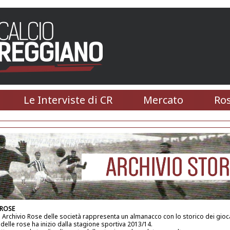
Le Interviste di CR
Mercato
Ros
 ROSE
 Archivio Rose delle società rappresenta un almanacco con lo storico dei gioca
 delle rose ha inizio dalla stagione sportiva 2013/14.