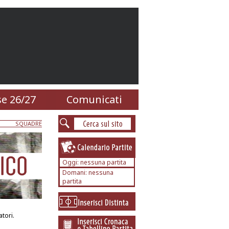
e 26/27
Comunicati
SQUADRE
Oggi: nessuna partita
Domani: nessuna
partita
tori.