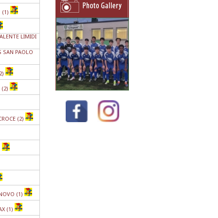
 (1)
ALENTE LIMIDI
IS SAN PAOLO
2)
 (2)
CROCE (2)
)
NOVO (1)
X (1)