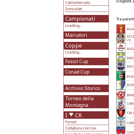
Scegliete 
Calciomercato
Svincolati
Campionati
Tra parent
Loading...
AGA
Marcatori
ATLE
(1)
Coppe
AUD
Loading...
BAIS
Fossil Cup
BAZ
Conad Cup
BOBB
BOR
Archivio Storico
BRAI
Torneo della
CABA
Montagna
CAL
I
CR
Forum
CAR
Collabora con noi
CAS