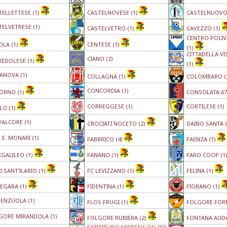
TELLETTESE (1)
CASTELNOVESE (1)
CASTELNUOVO
TELVETRESE (1)
CASTELVETRO (1)
CAVEZZO (1)
CENTRO POLIV
OLA (1)
CENTESE (1)
(1)
CITTADELLA V
CIANO (2)
REDOLESE (1)
(1)
ANOVA (1)
COLLAGNA (1)
COLOMBARO (
CONCORDIA (1)
ORNO (1)
CONSOLATA 67
CORREGGESE (1)
CORTILESE (1)
LO (1)
VALCORE (1)
CROCIATI NOCETO (2)
DAINO SANTA 
E. MONARI (1)
FABBRICO (4)
FAENZA (1)
KGALILEO (1)
FANANO (1)
FARO COOP (1
0 SANT'ILARIO (1)
FC LEVIZZANO (1)
FELINA (1)
LEGARA (1)
FIDENTINA (1)
FIORANO (1)
RENZUOLA (1)
FLOS FRUGI (1)
FOLGORE FOR
GORE MIRANDOLA (1)
FOLGORE RUBIERA (2)
FONTANA AUDA