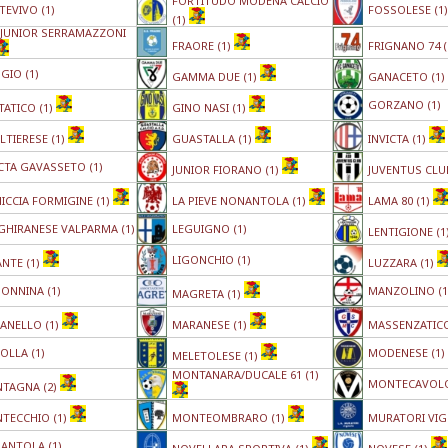
FORTITUDO MODENA CALCIO
TEVIVO (1)
FOSSOLESE (1)
(1)
 JUNIOR SERRAMAZZONI
FRAORE (1)
FRIGNANO 74 (
GIO (1)
GAMMA DUE (1)
GANACETO (1)
GORZANO (1)
TATICO (1)
GINO NASI (1)
LTIERESE (1)
GUASTALLA (1)
INVICTA (1)
ICTA GAVASSETO (1)
JUNIOR FIORANO (1)
JUVENTUS CLU
ICCIA FORMIGINE (1)
LA PIEVE NONANTOLA (1)
LAMA 80 (1)
GHIRANESE VALPARMA (1)
LEGUIGNO (1)
LENTIGIONE (1
LIGONCHIO (1)
ANTE (1)
LUZZARA (1)
ONNINA (1)
MANZOLINO (1
MAGRETA (1)
ANELLO (1)
MARANESE (1)
MASSENZATICO
OLLA (1)
MODENESE (1)
MELETOLESE (1)
MONTANARA/DUCALE 61 (1)
MONTECAVOLO
TAGNA (2)
TECCHIO (1)
MONTEOMBRARO (1)
MURATORI VIG
ANTOLA (1)