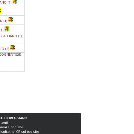
ANO (1)
7 (1)
(1)
GALLIANO (1)
IO (4)
COGNENTESE
CALCIOREGGIANO
tenti
avora con Noi
isultati di CR sul tuo sito