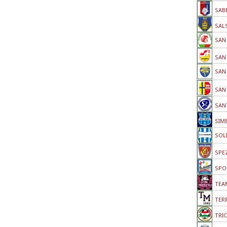
SAB
SAL
SAN 
SAN 
SAN
SAN 
SAN
SIM
SOLI
SPE
SPO
TEA
TERR
TRI