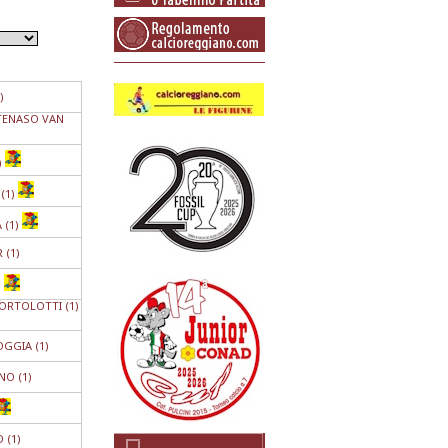
)
TENASO VAN
)
(1)
 (1)
 (1)
)
BORTOLOTTI (1)
GGIA (1)
O (1)
 (1)