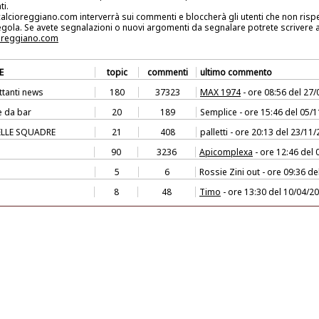
ti.
 calcioreggiano.com interverrà sui commenti e bloccherà gli utenti che non ris
gola. Se avete segnalazioni o nuovi argomenti da segnalare potrete scrivere 
oreggiano.com
E
topic
commenti
ultimo commento
ettanti news
180
37323
MAX 1974
- ore 08:56 del 27
e da bar
20
189
Semplice - ore 15:46 del 05/
LLE SQUADRE
21
408
palletti - ore 20:13 del 23/11
90
3236
Apicomplexa
- ore 12:46 del
5
6
Rossie Zini out - ore 09:36 d
8
48
Timo
- ore 13:30 del 10/04/2