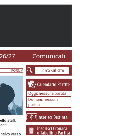
26/27
Comunicati
FORUM
Oggi: nessuna partita
Domani: nessuna
partita
llo staff.
enti
ensivo verso