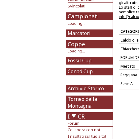
gli altri uten
Svincolati
Lo staff di
semplice re
Campionati
info@calci
Loading...
CATEGORI
Marcatori
Calcio dil
Coppe
Chiaccher
Loading...
FORUM DE
Fossil Cup
Mercato
Conad Cup
Reggiana
Serie A
Archivio Storico
Torneo della
Montagna
I
CR
Forum
Collabora con noi
I risultati sul tuo sito!