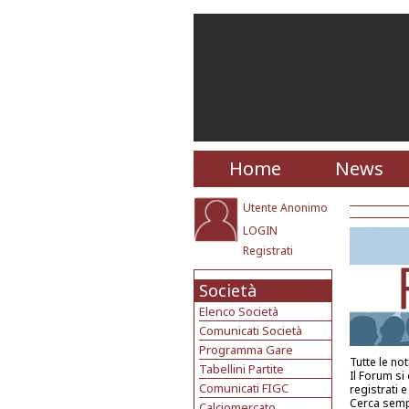
Home
News
Utente Anonimo
LOGIN
Registrati
Società
Elenco Società
Comunicati Società
Programma Gare
Tutte le no
Tabellini Partite
Il Forum si
Comunicati FIGC
registrati 
Cerca semp
Calciomercato