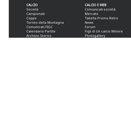
CALCIO
CALCIO E WEB
Società
Comunicati società
Campionati
Mercato
Coppe
Tabella Promo-Retro
Torneo della Montagna
News
Comunicati FIGC
Forum
Calendario Partite
Figli di Un calcio Minore
Archivio Storico
Photogallery