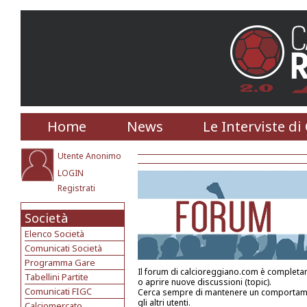
Home
News
Le Interviste di
Utente Anonimo
LOGIN
Registrati
Società
Elenco Società
Comunicati Società
Programma Gare
Il forum di calcioreggiano.com è completa
Tabellini Partite
o aprire nuove discussioni (topic).
Comunicati FIGC
Cerca sempre di mantenere un comportame
gli altri utenti.
Calciomercato