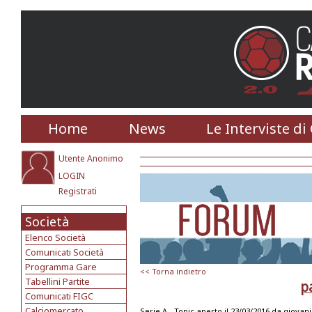
Home
News
Le Interviste di
Utente Anonimo
LOGIN
Registrati
Società
Elenco Società
Comunicati Società
Programma Gare
<< Torna indietro
Tabellini Partite
pa
Comunicati FIGC
Calciomercato
Serie A -
Topic aperto il 23/03/2016 da
giovani