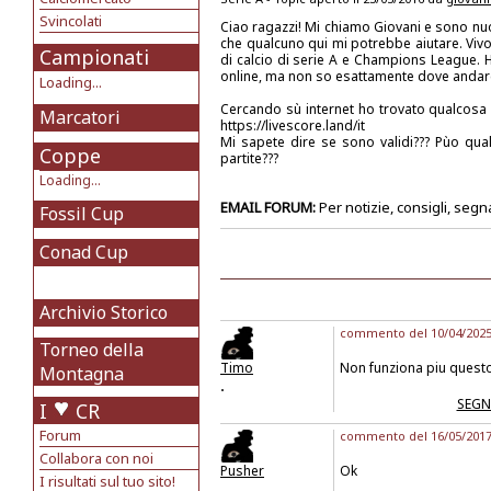
Svincolati
Ciao ragazzi! Mi chiamo Giovani e sono n
che qualcuno qui mi potrebbe aiutare. Vivo
Campionati
di calcio di serie A e Champions League. H
online, ma non so esattamente dove andar
Loading...
Cercando sù internet ho trovato qualcosa 
Marcatori
https://livescore.land/it
Mi sapete dire se sono validi??? Pùo qual
Coppe
partite???
Loading...
EMAIL FORUM:
Per notizie, consigli, segn
Fossil Cup
Conad Cup
Archivio Storico
commento del 10/04/2025 
Torneo della
Timo
Non funziona piu quest
Montagna
.
SEGN
I
CR
Forum
commento del 16/05/2017 
Collabora con noi
Pusher
Ok
I risultati sul tuo sito!
.