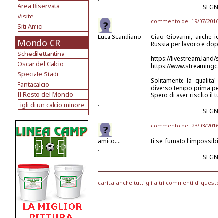
Area Riservata
SEGN
Visite
commento del 19/07/2016 
Siti Amici
Luca Scandiano
Ciao Giovanni, anche 
Mondo CR
Russia per lavoro e dopo
Schedilettantina
https://livestream.land/
Oscar del Calcio
https://www.streamingca
Speciale Stadi
Solitamente la qualita
Fantacalcio
diverso tempo prima pe
Il Resto del Mondo
Spero di aver risolto i
.
Figli di un calcio minore
SEGN
commento del 23/03/2016 
amico....
ti sei fumato l'impossibil
.
SEGN
carica anche tutti gli altri commenti di quest