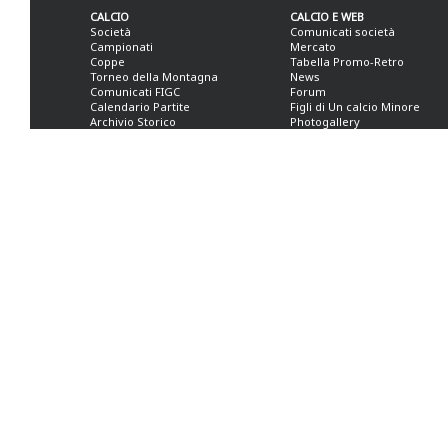
CALCIO
CALCIO E WEB
Società
Comunicati società
Campionati
Mercato
Coppe
Tabella Promo-Retro
Torneo della Montagna
News
Comunicati FIGC
Forum
Calendario Partite
Figli di Un calcio Minore
Archivio Storico
Photogallery