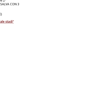
N 2°
 SALVA CON 3
E)
ale stadi"