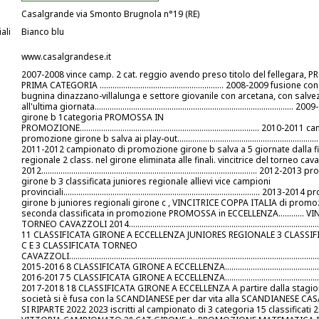
Casalgrande via Smonto Brugnola n°19 (RE)
ali
Bianco blu
www.casalgrandese.it
2007-2008 vince camp. 2 cat. reggio avendo preso titolo del fellegara,
PRIMA CATEGORIA .......................................................... 2008-2009 fusione 
bugnina dinazzano-villalunga e settore giovanile con arcetana, con salvez
all'ultima giornata............................................................................................
girone b 1categoria PROMOSSA IN
PROMOZIONE.................................................................................... 2010-20
promozione girone b salva ai play-out.......................................................................
2011-2012 campionato di promozione girone b salva a 5 giornate dalla fi
regionale 2 class. nel girone eliminata alle finali. vincitrice del torneo cava
2012..................................................................................................... 2012-2
girone b 3 classificata juniores regionale allievi vice campioni
provinciali............................................................................................ 2013-
girone b juniores regionali girone c , VINCITRICE COPPA ITALIA di promo
seconda classificata in promozione PROMOSSA in ECCELLENZA............ V
TORNEO CAVAZZOLI 2014....................................................................................
11 CLASSIFICATA GIRONE A ECCELLENZA JUNIORES REGIONALE 3 CLASSI
C E 3 CLASSIFICATA TORNEO
CAVAZZOLI......................................................................................................................
2015-2016 8 CLASSIFICATA GIRONE A ECCELLENZA...................................................
2016-2017 5 CLASSIFICATA GIRONE A ECCELLENZA...................................................
2017-2018 18 CLASSIFICATA GIRONE A ECCELLENZA A partire dalla stagio
società si è fusa con la SCANDIANESE per dar vita alla SCANDIANESE C
SI RIPARTE 2022 2023 iscritti al campionato di 3 categoria 15 classificati