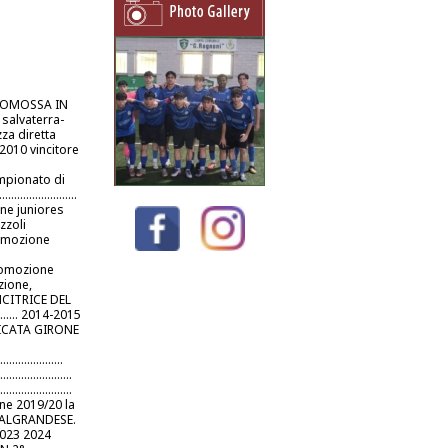
 PROMOSSA IN
con salvaterra-
za diretta
. 2009-2010 vincitore
11 campionato di
.....................
ne juniores
zzoli
013 promozione
2014 promozione
zione,
INCITRICE DEL
........... 2014-2015
FICATA GIRONE
....................
.................
.................
ne 2019/20 la
ASALGRANDESE.
 2023 2024