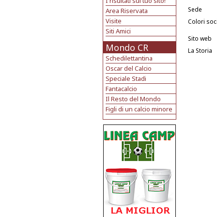
I risultati sul tuo sito!
Sede
Area Riservata
Visite
Colori soci
Siti Amici
Sito web
Mondo CR
La Storia
Schedilettantina
Oscar del Calcio
Speciale Stadi
Fantacalcio
Il Resto del Mondo
Figli di un calcio minore