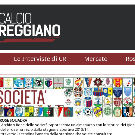
Le Interviste di CR
Mercato
Ros
 ROSE SQUADRA
 Archivio Rose delle società rappresenta un almanacco con lo storico dei gioca
 delle rose ha inizio dalla stagione sportiva 2013/14.
attraverso la tendina l'annata della stagione che volete consultare.