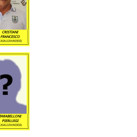
CRISTIANI
FRANCESCO
CASALGRANDESE)
TARABELLONI
PIERLUIGI
CASALGRANDESE)