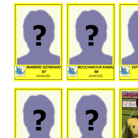
BARBIERI GIORDANO
BOUCHAKOUR KAMAL
ESP
'87
'88
(CAVEZZO)
(CAVEZZO)