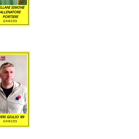
ELLANI SIMONE
ALLENATORE
PORTIERI
(CAVEZZO)
ERI GIULIO '89
(CAVEZZO)