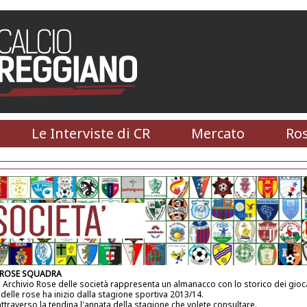
Le Interviste di CR
Mercato
Ros
 ROSE SQUADRA
 Archivio Rose delle società rappresenta un almanacco con lo storico dei gioca
 delle rose ha inizio dalla stagione sportiva 2013/14.
attraverso la tendina l'annata della stagione che volete consultare.