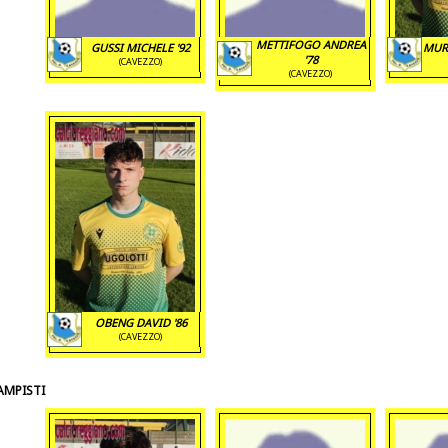
METTIFOGO ANDREA
GUSSI MICHELE '92
MURA
'78
(CAVEZZO)
(CAVEZZO)
OBENG DAVID '86
(CAVEZZO)
MPISTI