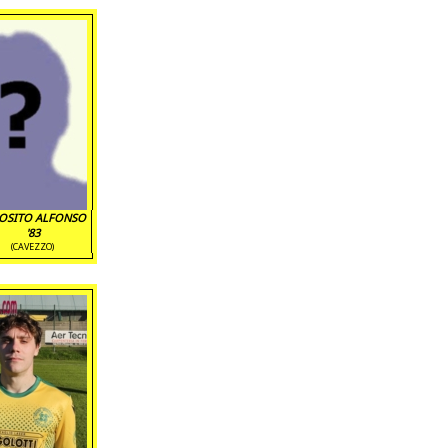
OSITO ALFONSO
'83
(CAVEZZO)