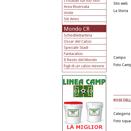
I risultati sul tuo sito!
Sito web
Area Riservata
La Storia
Visite
Siti Amici
Mondo CR
Schedilettantina
Oscar del Calcio
Speciale Stadi
Fantacalcio
Campo
Il Resto del Mondo
Foto Cam
Figli di un calcio minore
ROSE DELL
Categoria
Foto squa