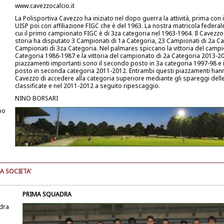
www.cavezzocalcio.it
La Polisportiva Cavezzo ha iniziato nel dopo guerra la attività, prima con
UISP poi con affiliazione FIGC che è del 1963. La nostra matricola federa
cui il primo campionato FIGC è di 3za categoria nel 1963-1964. Il Cavezzo
storia ha disputato 3 Campionati di 1a Categoria, 23 Campionati di 2a Ca
Campionati di 3za Categoria. Nel palmares spiccano la vittoria del campi
Categoria 1986-1987 e la vittoria del campionato di 2a Categoria 2013-201
piazzamenti importanti sono il secondo posto in 3a categoria 1997-98 e 
posto in seconda categoria 2011-2012. Entrambi questi piazzamenti hann
Cavezzo di accedere alla categoria superiore mediante gli spareggi del
classificate e nel 2011-2012 a seguito ripescaggio.
NINO BORSARI
po
A SOCIETA'
PRIMA SQUADRA
dra