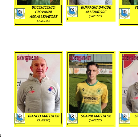
BOCCHICCHIO
BUFFAGNI DAVIDE
V
GIOVANNI
ALLENATORE
ASS.ALLENATORE
(CAVEZZO)
(CAVEZZO)
BIANCO MATTIA '88
SGARBI MATTIA '96
SP
(CAVEZZO)
(CAVEZZO)
I