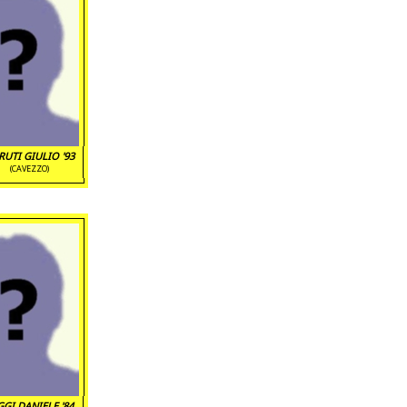
RUTI GIULIO '93
(CAVEZZO)
GGI DANIELE '84