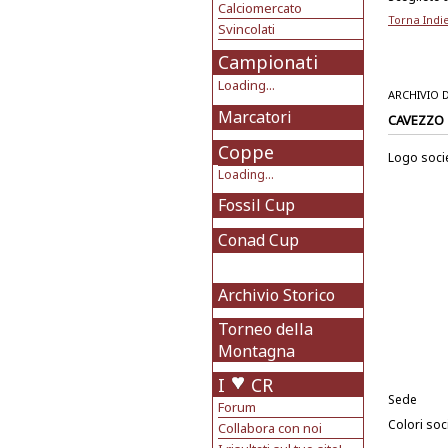
Calciomercato
Torna Indi
Svincolati
Campionati
Loading...
ARCHIVIO 
Marcatori
CAVEZZO
Coppe
Logo soci
Loading...
Fossil Cup
Conad Cup
Archivio Storico
Torneo della
Montagna
I
CR
Sede
Forum
Colori soci
Collabora con noi