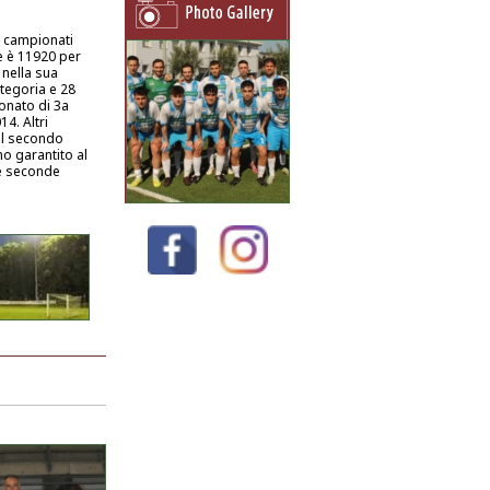
 i campionati
le è 11920 per
 nella sua
tegoria e 28
onato di 3a
4. Altri
il secondo
o garantito al
le seconde