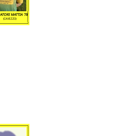
TORI MATTIA '78
(CAVEZZO)