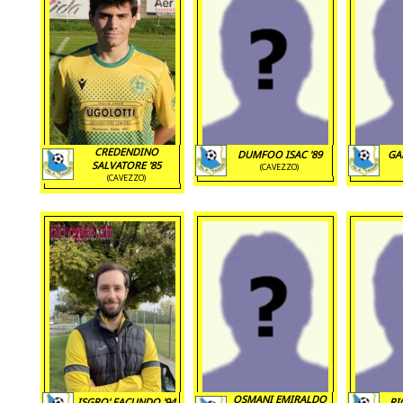
CREDENDINO
DUMFOO ISAC '89
GA
SALVATORE '85
(CAVEZZO)
(CAVEZZO)
OSMANI EMIRALDO
ISGRO' FACUNDO '94
RI