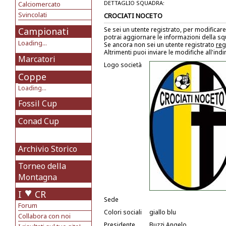
DETTAGLIO SQUADRA:
Calciomercato
Svincolati
CROCIATI NOCETO
Campionati
Se sei un utente registrato, per modificare
potrai aggiornare le informazioni della s
Loading...
Se ancora non sei un utente registrato
reg
Altrimenti puoi inviare le modifiche all'ind
Marcatori
Logo società
Coppe
Loading...
Fossil Cup
Conad Cup
Archivio Storico
Torneo della
Montagna
I
CR
Sede
Forum
Colori sociali
giallo blu
Collabora con noi
Presidente
Buzzi Angelo