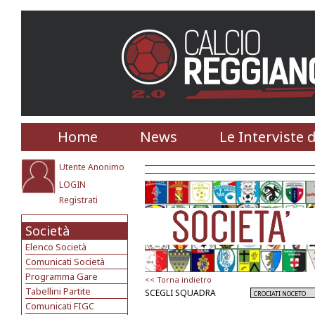
Home
News
Le Interviste 
Utente Anonimo
LOGIN
Registrati
Società
Elenco Società
Comunicati Società
Programma Gare
<< Torna indietro
Tabellini Partite
SCEGLI SQUADRA
Comunicati FIGC