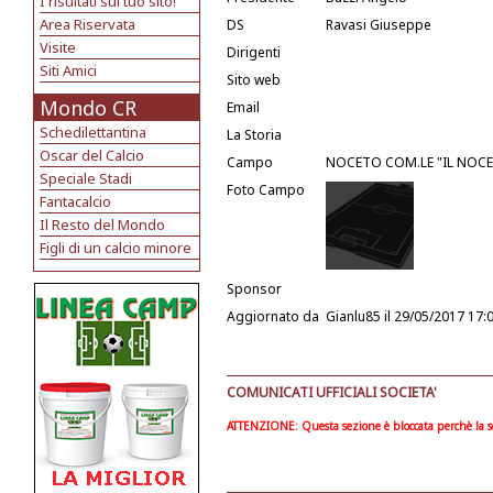
I risultati sul tuo sito!
Area Riservata
DS
Ravasi Giuseppe
Visite
Dirigenti
Siti Amici
Sito web
Mondo CR
Email
Schedilettantina
La Storia
Oscar del Calcio
Campo
NOCETO COM.LE "IL NOCE"
Speciale Stadi
Foto Campo
Fantacalcio
Il Resto del Mondo
Figli di un calcio minore
Sponsor
Aggiornato da
Gianlu85
il 29/05/2017 17:
COMUNICATI UFFICIALI SOCIETA'
ATTENZIONE: Questa sezione è bloccata perchè la soc