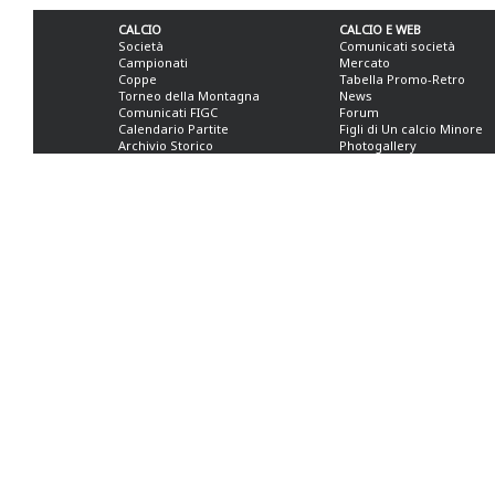
CALCIO
CALCIO E WEB
Società
Comunicati società
Campionati
Mercato
Coppe
Tabella Promo-Retro
Torneo della Montagna
News
Comunicati FIGC
Forum
Calendario Partite
Figli di Un calcio Minore
Archivio Storico
Photogallery