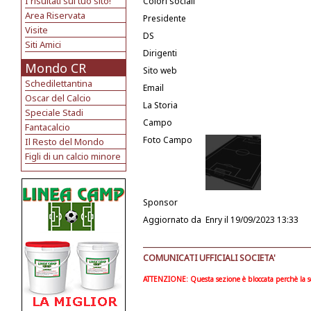
I risultati sul tuo sito!
Colori sociali
Area Riservata
Presidente
Visite
DS
Siti Amici
Dirigenti
Mondo CR
Sito web
Schedilettantina
Email
Oscar del Calcio
La Storia
Speciale Stadi
Campo
Fantacalcio
Foto Campo
Il Resto del Mondo
Figli di un calcio minore
Sponsor
Aggiornato da
Enry
il 19/09/2023 13:33
COMUNICATI UFFICIALI SOCIETA'
ATTENZIONE: Questa sezione è bloccata perchè la soc