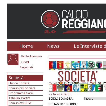
Home
News
Le Interviste 
Utente Anonimo
LOGIN
Registrati
Società
Elenco Società
Comunicati Società
Programma Gare
<< Torna indietro
Tabellini Partite
SCEGLI SQUADRA
Comunicati FIGC
DETTAGLIO SQUADRA: