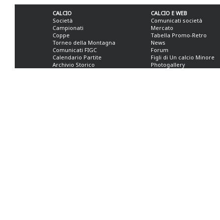
CALCIO
CALCIO E WEB
Società
Comunicati società
Campionati
Mercato
Coppe
Tabella Promo-Retro
Torneo della Montagna
News
Comunicati FIGC
Forum
Calendario Partite
Figli di Un calcio Minore
Archivio Storico
Photogallery