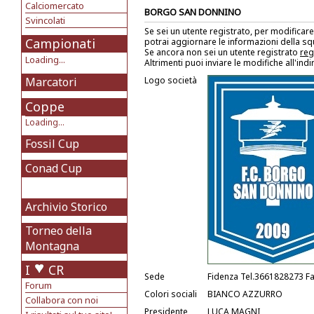
Calciomercato
BORGO SAN DONNINO
Svincolati
Se sei un utente registrato, per modificare
Campionati
potrai aggiornare le informazioni della s
Se ancora non sei un utente registrato
reg
Loading...
Altrimenti puoi inviare le modifiche all'ind
Marcatori
Logo società
Coppe
Loading...
Fossil Cup
Conad Cup
Archivio Storico
Torneo della
Montagna
I
CR
Sede
Fidenza Tel.3661828273 F
Forum
Colori sociali
BIANCO AZZURRO
Collabora con noi
Presidente
LUCA MAGNI