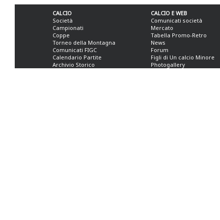
CALCIO
CALCIO E WEB
Società
Comunicati società
Campionati
Mercato
Coppe
Tabella Promo-Retro
Torneo della Montagna
News
Comunicati FIGC
Forum
Calendario Partite
Figli di Un calcio Minore
Archivio Storico
Photogallery