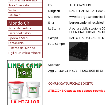
I risultati sul tuo sito!
Area Riservata
DS
TITO CAVALIERI
Visite
Dirigenti
DANIELE AFFATICATI MAS
Siti Amici
Sito web
www.fcborgosandonnino.i
Mondo CR
Email
borgosandonninocalcio@
Schedilettantina
La Storia
A partire dalla stagione 20
FIDENTINA BORGO SAN 
Oscar del Calcio
Speciale Stadi
Campo
BALLOTTA - Via CADUTI D
Fantacalcio
Foto Campo
Il Resto del Mondo
Figli di un calcio minore
Sponsor
Aggiornato da
NicoV
il 18/09/2025 15:33
COMUNICATI UFFICIALI SOCIETA'
ATTENZIONE: Questa sezione è bloccata perchè la soc