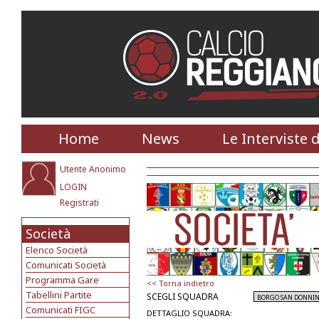
Home
News
Le Interviste 
Utente Anonimo
LOGIN
Registrati
Società
Elenco Società
Comunicati Società
Programma Gare
<< Torna indietro
Tabellini Partite
SCEGLI SQUADRA
Comunicati FIGC
DETTAGLIO SQUADRA: