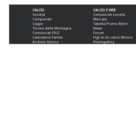
CALCIO
CALCIO E WEB
Società
Comunicati società
Campionati
Mercato
Coppe
Tabella Promo-Retro
Torneo della Montagna
News
Comunicati FIGC
Forum
Calendario Partite
Figli di Un calcio Minore
Archivio Storico
Photogallery