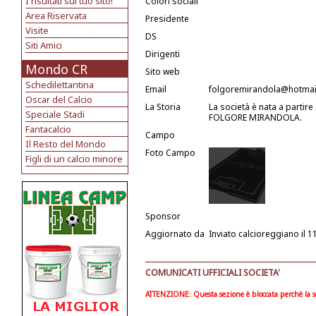
I risultati sul tuo sito!
Colori sociali
Area Riservata
Presidente
Visite
DS
Siti Amici
Dirigenti
Mondo CR
Sito web
Schedilettantina
Email
folgoremirandola@hotmail
Oscar del Calcio
La Storia
La società è nata a partir
Speciale Stadi
FOLGORE MIRANDOLA.
Fantacalcio
Campo
Il Resto del Mondo
Foto Campo
Figli di un calcio minore
Sponsor
Aggiornato da
Inviato calcioreggiano
il 
COMUNICATI UFFICIALI SOCIETA'
ATTENZIONE: Questa sezione è bloccata perchè la soc