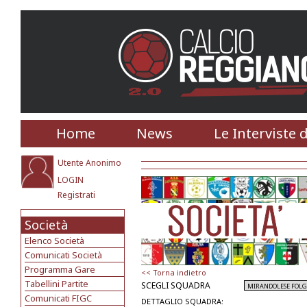
Home
News
Le Interviste 
Utente Anonimo
LOGIN
Registrati
Società
Elenco Società
Comunicati Società
Programma Gare
<< Torna indietro
Tabellini Partite
SCEGLI SQUADRA
Comunicati FIGC
DETTAGLIO SQUADRA: