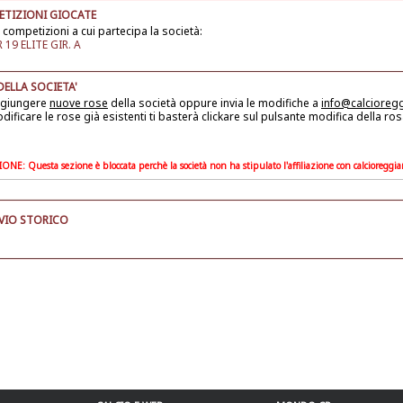
TIZIONI GIOCATE
 competizioni a cui partecipa la società:
19 ELITE GIR. A
DELLA SOCIETA'
ggiungere
nuove rose
della società
oppure invia le modifiche a
info@calcioreg
dificare le rose già esistenti ti basterà clickare sul pulsante modifica della ros
ONE: Questa sezione è bloccata perchè la società non ha stipulato l'affiliazione con calcioreggi
VIO STORICO