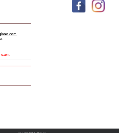
giano.com
.
a.
ano.com.