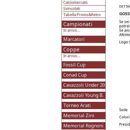
Calciomercato
DETTA
Svincolati
GOSS
Tabella Promo&Retro
Se sei
Campionati
potrai
In arrivo...
Se anc
Altrim
Marcatori
Logo 
Coppe
In arrivo...
Fossil Cup
Conad Cup
Cavazzoli Under 20
Cavazzoli Young B.
Torneo Arati
Sede
Memorial Zini
Colori
Presi
Memorial Rognoni