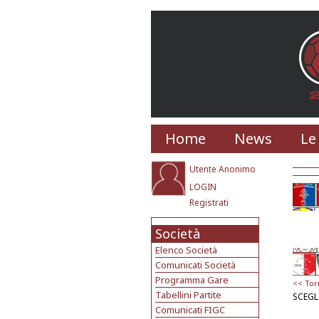
Home
News
Le
Utente Anonimo
LOGIN
Registrati
Società
Elenco Società
Comunicati Società
Programma Gare
<< Tor
Tabellini Partite
SCEGL
Comunicati FIGC