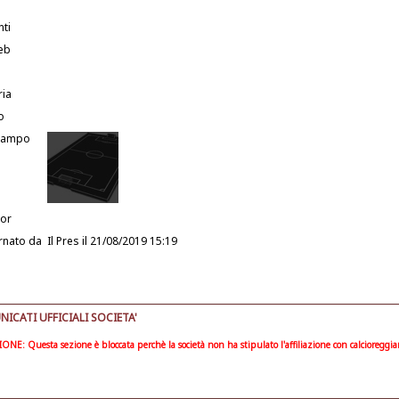
nti
eb
ria
o
Campo
or
rnato da
Il Pres
il 21/08/2019 15:19
ICATI UFFICIALI SOCIETA'
ONE: Questa sezione è bloccata perchè la società non ha stipulato l'affiliazione con calcioreggi