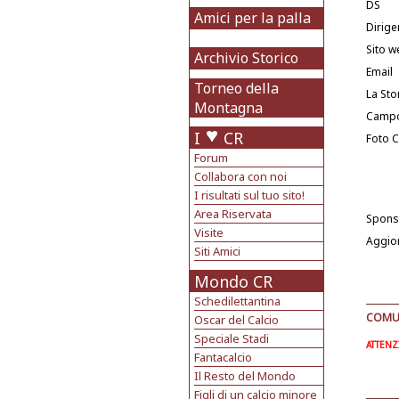
DS
Amici per la palla
Dirige
Sito w
Archivio Storico
Email
Torneo della
La Sto
Montagna
Camp
I
CR
Foto 
Forum
Collabora con noi
I risultati sul tuo sito!
Area Riservata
Spons
Visite
Aggio
Siti Amici
Mondo CR
Schedilettantina
COMUN
Oscar del Calcio
Speciale Stadi
ATTENZI
Fantacalcio
Il Resto del Mondo
Figli di un calcio minore