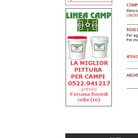
COMPE
Elenco
UNDER 
ROSE 
Per a
Per mo
ATTENZI
ARCHI