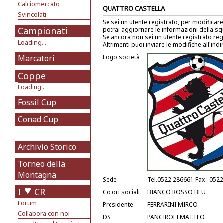
Calciomercato
QUATTRO CASTELLA
Svincolati
Se sei un utente registrato, per modificare
Campionati
potrai aggiornare le informazioni della s
Se ancora non sei un utente registrato
reg
Loading...
Altrimenti puoi inviare le modifiche all'ind
Marcatori
Logo società
Coppe
Loading...
Fossil Cup
Conad Cup
Archivio Storico
Torneo della
Montagna
Sede
Tel.0522 286661 Fax : 052
I
CR
Colori sociali
BIANCO ROSSO BLU
Forum
Presidente
FERRARINI MIRCO
Collabora con noi
DS
PANCIROLI MATTEO