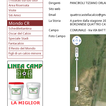
I risultati sul tuo sito!
Dirigenti
PANCIROLI TIZIANO ORLA
Area Riservata
Sito web
Visite
Email
quattrocastellacalcio@gm
Siti Amici
La Storia
A partire dalla stagione 20
Mondo CR
BORZANESE QUATTRO CAS
Schedilettantina
Campo
COMUNALE - Via VIA BATTI
Oscar del Calcio
Foto Campo
Speciale Stadi
Fantacalcio
Il Resto del Mondo
Figli di un calcio minore