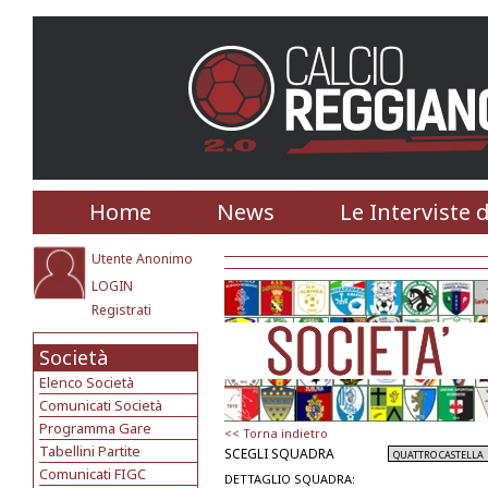
Home
News
Le Interviste 
Utente Anonimo
LOGIN
Registrati
Società
Elenco Società
Comunicati Società
Programma Gare
<< Torna indietro
Tabellini Partite
SCEGLI SQUADRA
Comunicati FIGC
DETTAGLIO SQUADRA: