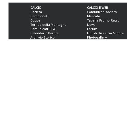
CALCIO
CALCIO E WEB
Società
Comunicati società
Campionati
Mercato
Coppe
Tabella Promo-Retro
Torneo della Montagna
News
Comunicati FIGC
Forum
Calendario Partite
Figli di Un calcio Minore
Archivio Storico
Photogallery