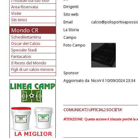
I risultati sul tuo sito!
Area Riservata
Dirigenti
Visite
Sito web
Siti Amici
Email
calcio@polisportivapossid
Mondo CR
La Storia
Schedilettantina
Campo
Oscar del Calcio
Foto Campo
Speciale Stadi
Fantacalcio
Il Resto del Mondo
Figli di un calcio minore
Sponsor
Aggiornato da
NicoV
il 10/09/2024 23:34
COMUNICATI UFFICIALI SOCIETA'
ATTENZIONE: Questa sezione è bloccata perchè la soc