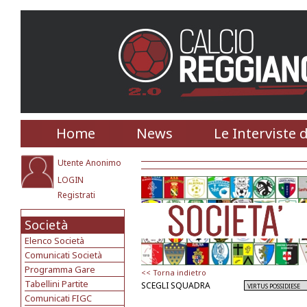
Home
News
Le Interviste 
Utente Anonimo
LOGIN
Registrati
Società
Elenco Società
Comunicati Società
Programma Gare
<< Torna indietro
Tabellini Partite
SCEGLI SQUADRA
Comunicati FIGC