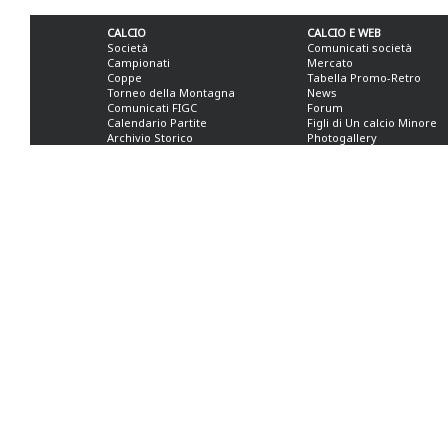
CALCIO
CALCIO E WEB
Società
Comunicati società
Campionati
Mercato
Coppe
Tabella Promo-Retro
Torneo della Montagna
News
Comunicati FIGC
Forum
Calendario Partite
Figli di Un calcio Minore
Archivio Storico
Photogallery