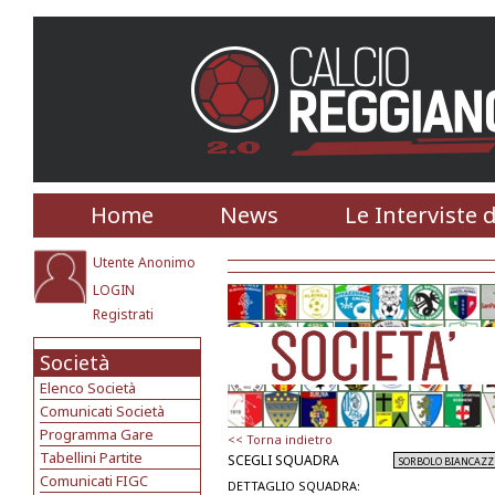
Home
News
Le Interviste 
Utente Anonimo
LOGIN
Registrati
Società
Elenco Società
Comunicati Società
Programma Gare
<< Torna indietro
Tabellini Partite
SCEGLI SQUADRA
Comunicati FIGC
DETTAGLIO SQUADRA: